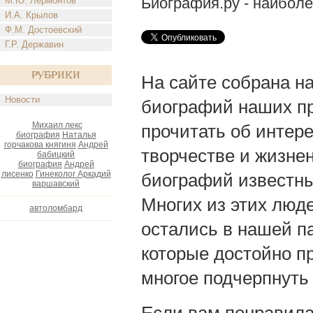
Биография.ру - наибол
М.Ю. Лермонтов
И.А. Крылов
Ф.М. Достоевский
Г.Р. Державин
Рубрики
На сайте собрана н
Новости
биографий наших пр
Михаил лекс
прочитать об интере
биография
Наталья
горчакова княгиня
Андрей
творчестве и жизне
бабицкий
биография
Андрей
лисенко
Гинеколог Аркадий
биографий известны
варшавский
Многих из этих люде
автоломбард
остались в нашей п
которые достойно п
многое подчерпнуть 