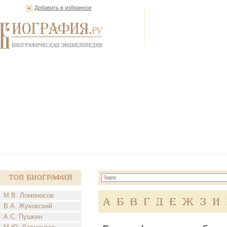
Добавить в избранное
Топ Биографий
М.В. Ломоносов
А
Б
В
Г
Д
Е
Ж
З
И
В.А. Жуковский
А.С. Пушкин