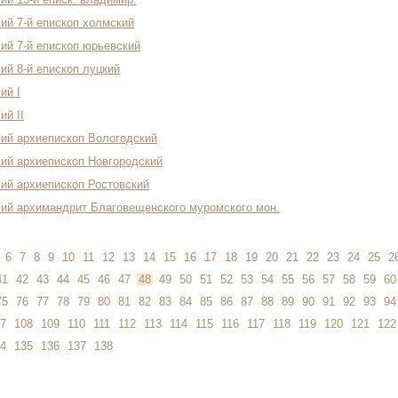
ий 7-й епископ холмский
ий 7-й епископ юрьевский
ий 8-й епископ луцкий
ий I
ий II
ий архиепископ Вологодский
ий архиепископ Новгородский
ий архиепископ Ростовский
ий архимандрит Благовещенского муромского мон.
6
7
8
9
10
11
12
13
14
15
16
17
18
19
20
21
22
23
24
25
2
41
42
43
44
45
46
47
48
49
50
51
52
53
54
55
56
57
58
59
60
75
76
77
78
79
80
81
82
83
84
85
86
87
88
89
90
91
92
93
94
7
108
109
110
111
112
113
114
115
116
117
118
119
120
121
122
4
135
136
137
138