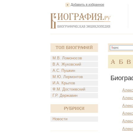
Добавить в избранное
Топ Биографий
М.В. Ломоносов
А
Б
В
В.А. Жуковский
А.С. Пушкин
Биогра
М.Ю. Лермонтов
И.А. Крылов
Ф.М. Достоевский
Алекс
Г.Р. Державин
Алекс
Алекс
Рубрики
Алекс
Новости
Алекс
Алекс