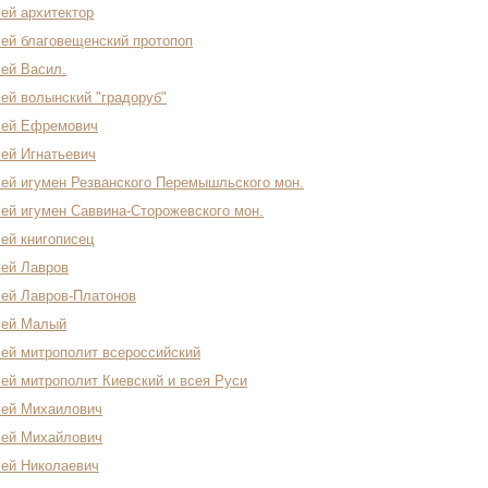
ей архитектор
ей благовещенский протопоп
ей Васил.
ей волынский "градоруб"
сей Ефремович
ей Игнатьевич
ей игумен Резванского Перемышльского мон.
ей игумен Саввина-Сторожевского мон.
ей книгописец
ей Лавров
ей Лавров-Платонов
сей Малый
ей митрополит всероссийский
ей митрополит Киевский и всея Руси
сей Михаилович
сей Михайлович
ей Николаевич