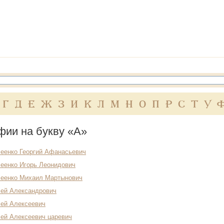
Г
Д
Е
Ж
З
И
К
Л
М
Н
О
П
Р
С
Т
У
фии на букву «А»
еенко Георгий Афанасьевич
еенко Игорь Леонидович
еенко Михаил Мартынович
ей Александрович
ей Алексеевич
ей Алексеевич царевич