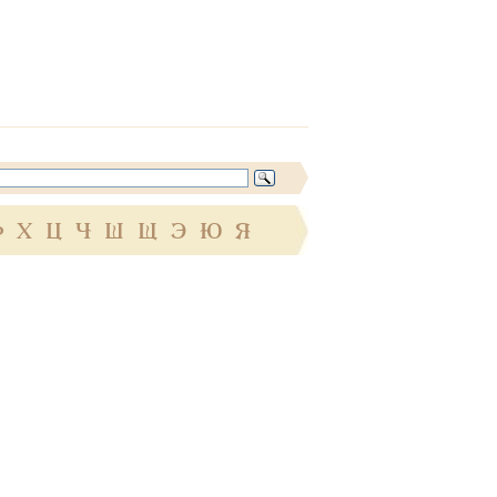
Ф
Х
Ц
Ч
Ш
Щ
Э
Ю
Я