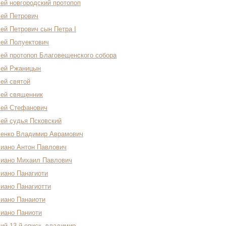
ей новгородский протопоп
ей Петрович
ей Петрович сын Петра I
ей Полуектович
ей протопоп Благовещенского собора
сей Ржаницын
ей святой
ей священник
сей Стефанович
ей судья Псковский
енко Владимир Аврамович
иано Антон Павлович
иано Михаил Павлович
иано Панагиоти
иано Панагиотти
иано Панаиоти
иано Паниоти
ий 13-й еписк. владимир.