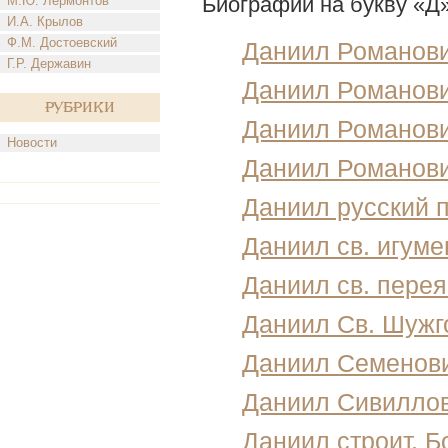
Биографии на букву «Д
М.Ю. Лермонтов
И.А. Крылов
Ф.М. Достоевский
Даниил Романов
Г.Р. Державин
Даниил Романови
Рубрики
Даниил Романови
Новости
Даниил Романови
Даниил русский 
Даниил св. игуме
Даниил св. пере
Даниил Св. Шужг
Даниил Семенов
Даниил Сивилло
Даниил строит. Б