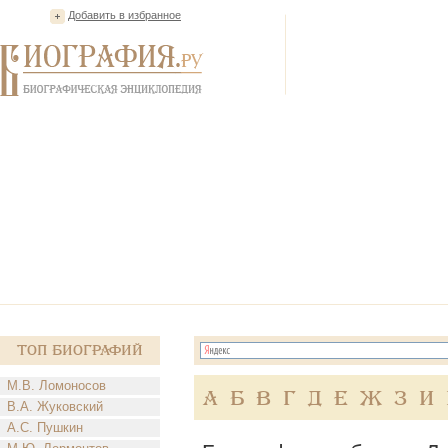
Добавить в избранное
Топ Биографий
М.В. Ломоносов
А
Б
В
Г
Д
Е
Ж
З
И
В.А. Жуковский
А.С. Пушкин