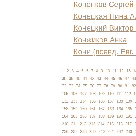
Коненков Сергей
Конецкая Нина А
Конецкий Виктор
Конжиков Анка
Кони (псевд. Евг
1
2
3
4
5
6
7
8
9
10
11
12
13
1
38
39
40
41
42
43
44
45
46
47
48
72
73
74
75
76
77
78
79
80
81
82
105
106
107
108
109
110
111
112
1
132
133
134
135
136
137
138
139
158
159
160
161
162
163
164
165
184
185
186
187
188
189
190
191
210
211
212
213
214
215
216
217
236
237
238
239
240
241
242
243