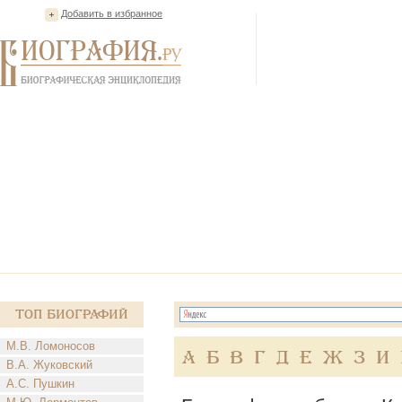
Добавить в избранное
Топ Биографий
М.В. Ломоносов
А
Б
В
Г
Д
Е
Ж
З
И
В.А. Жуковский
А.С. Пушкин