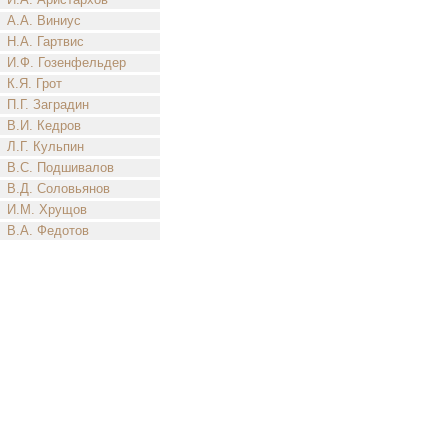
А.А. Виниус
Н.А. Гартвис
И.Ф. Гозенфельдер
К.Я. Грот
П.Г. Заградин
В.И. Кедров
Л.Г. Кульпин
В.С. Подшивалов
В.Д. Соловьянов
И.М. Хрущов
В.А. Федотов