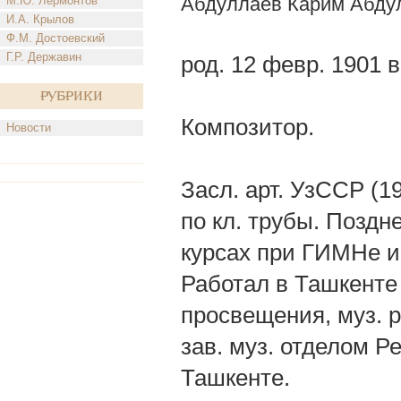
Абдуллаев Карим Абду
М.Ю. Лермонтов
И.А. Крылов
Ф.М. Достоевский
Г.Р. Державин
род. 12 февр. 1901 
Рубрики
Композитор.
Новости
Засл. арт. УзССР (1
по кл. трубы. Поздн
курсах при ГИМНе и 
Работал в Ташкенте
просвещения, муз. р
зав. муз. отделом Р
Ташкенте.