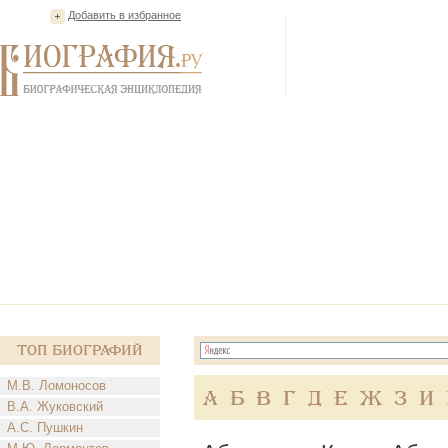
Добавить в избранное
Топ Биографий
М.В. Ломоносов
А
Б
В
Г
Д
Е
Ж
З
И
В.А. Жуковский
А.С. Пушкин