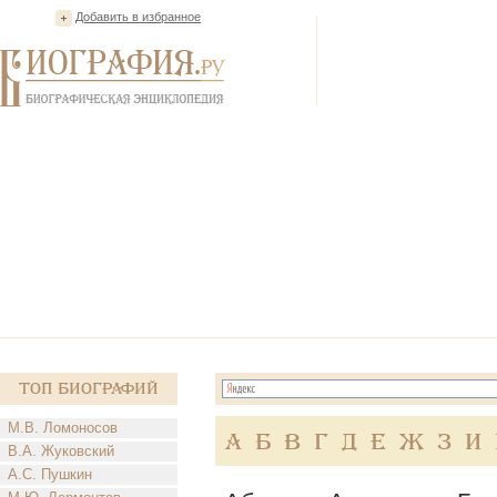
Добавить в избранное
Топ Биографий
М.В. Ломоносов
А
Б
В
Г
Д
Е
Ж
З
И
В.А. Жуковский
А.С. Пушкин