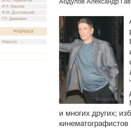
Абдулов Александр Га
М.Ю. Лермонтов
И.А. Крылов
Ф.М. Достоевский
Г.Р. Державин
Рубрики
Новости
и многих других; и
кинематографистов Р