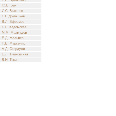
Ю.Б. Бак
И.С. Быстров
С.Г. Домашнев
В.Л. Ефремов
К.П. Кадомская
М.М. Махмудов
Е.Д. Мальцев
П.Б. Марселис
А.Д. Скордули
Е.Л. Тишковская
В.Н. Токин