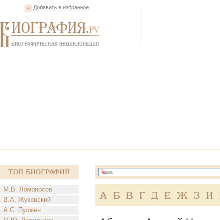
Добавить в избранное
Топ Биографий
М.В. Ломоносов
А
Б
В
Г
Д
Е
Ж
З
И
В.А. Жуковский
А.С. Пушкин