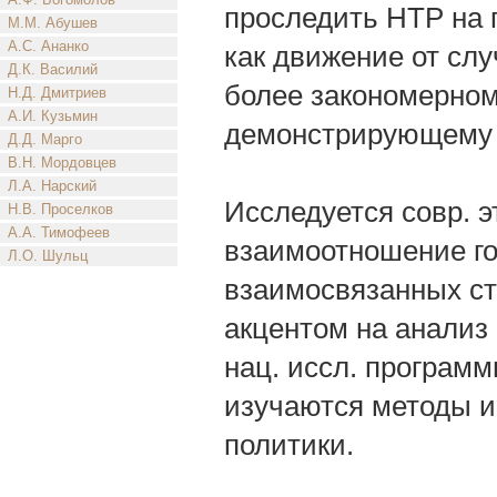
проследить НТР на 
М.М. Абушев
А.С. Ананко
как движение от слу
Д.К. Василий
более закономерном
Н.Д. Дмитриев
А.И. Кузьмин
демонстрирующему с
Д.Д. Марго
В.Н. Мордовцев
Л.А. Нарский
Исследуется совр. э
Н.В. Проселков
А.А. Тимофеев
взаимоотношение го
Л.О. Шульц
взаимосвязанных ст
акцентом на анализ 
нац. иссл. программ
изучаются методы и
политики.