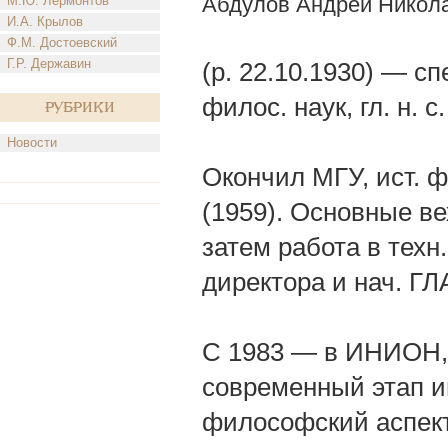
Абдулов Андрей Никол
М.Ю. Лермонтов
И.А. Крылов
Ф.М. Достоевский
Г.Р. Державин
(р. 22.10.1930) — сп
филос. наук, гл. н. с
Рубрики
Новости
Окончил МГУ, ист. ф
(1959). Основные ве
затем работа в техн
директора и нач. ГЛ
С 1983 — в ИНИОН, гл
современный этап и
философский аспект 