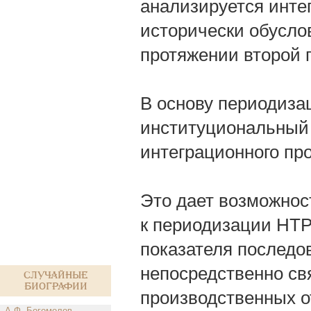
анализируется интег
исторически обусло
протяжении второй п
В основу периодиза
институциональный
интеграционного пр
Это дает возможност
к периодизации НТР
показателя последо
непосредственно св
Случайные
биографии
производственных о
А.Ф. Богомолов