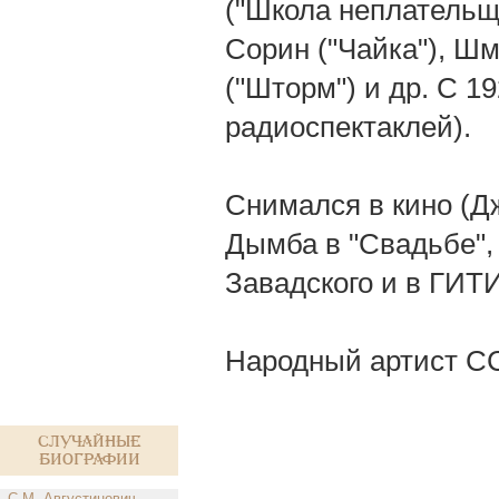
("Школа неплательщи
Сорин ("Чайка"), Шм
("Шторм") и др. С 1
радиоспектаклей).
Снимался в кино (Дж
Дымба в "Свадьбе",
Завадского и в ГИТ
Народный артист СС
Случайные
биографии
С.М. Августинович