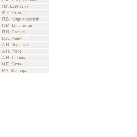
Я.Г. Есипович
Ф.К. Затлер
П.В. Куприяновский
В.М. Мансветов
П.И. Озеров
В.А. Ревич
А.И. Порошин
А.Н. Рогов
А.И. Тенцова
И.Е. Сатин
Р.А. Шеппард