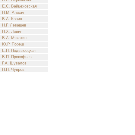
Е.С. Вайцеховская
Н.М. Алехин
В.А. Ковин
Н.Г. Левашев
Н.Х. Левин
В.А. Мякотин
Ю.Р. Пореш
Е.П. Подвысоцкая
В.П. Прокофьев
Г.А. Шувалов
Н.П. Чупров