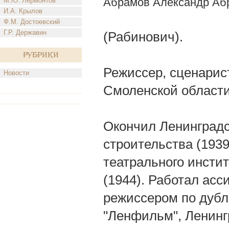
Абрамов Александр Аб
М.Ю. Лермонтов
И.А. Крылов
Ф.М. Достоевский
Г.Р. Державин
(Рабинович).
Рубрики
Режиссер, сценарист
Новости
Смоленской области
Окончил Ленинград
строительства (1939
театрального инстит
(1944). Работал ас
режиссером по дубл
"Ленфильм", Ленинг