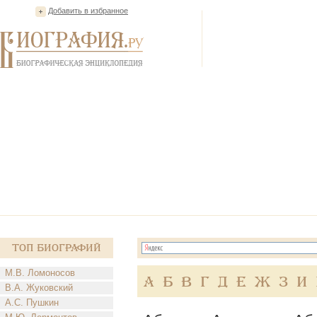
Добавить в избранное
Топ Биографий
М.В. Ломоносов
А
Б
В
Г
Д
Е
Ж
З
И
В.А. Жуковский
А.С. Пушкин