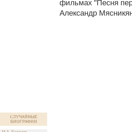
фильмах "Песня перв
Александр Мясникян)
Случайные
биографии
М.А. Баданов