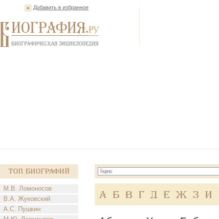
Добавить в избранное
Топ Биографий
М.В. Ломоносов
А
Б
В
Г
Д
Е
Ж
З
И
В.А. Жуковский
А.С. Пушкин