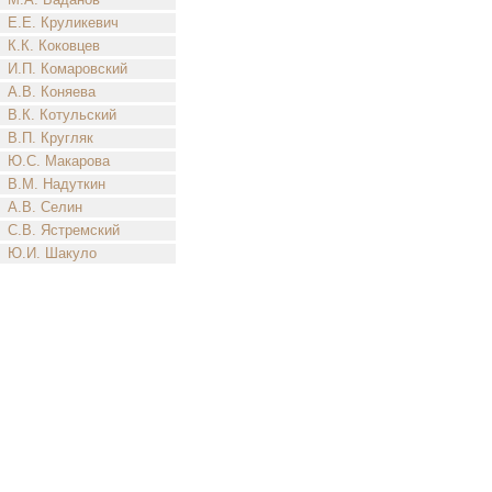
Е.Е. Круликевич
К.К. Коковцев
И.П. Комаровский
А.В. Коняева
В.К. Котульский
В.П. Кругляк
Ю.С. Макарова
В.М. Надуткин
А.В. Селин
С.В. Ястремский
Ю.И. Шакуло