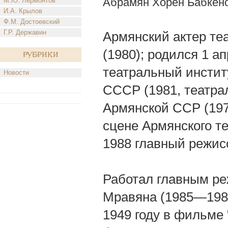
Абрамян Хорен Бабкен
М.Ю. Лермонтов
И.А. Крылов
Ф.М. Достоевский
Г.Р. Державин
Армянский актер те
(1980); родился 1 ап
Рубрики
театральный инстит
Новости
СССР (1981, театра
Армянской ССР (1971
сцене Армянского те
1988 главный режис
Работал главным ре
Мравяна (1985—1988
1949 году в фильме