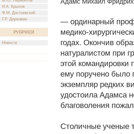
Адамс Михаил Фридрих
М.Ю. Лермонтов
И.А. Крылов
Ф.М. Достоевский
Г.Р. Державин
— ординарный профе
медико-хирургически
Рубрики
годах. Окончив обра
Новости
натуралистом при г
этой командировки пр
ему поручено было
экземпляр редких в
удостоила Адамса не
благоволения пожал
Столичные ученые т