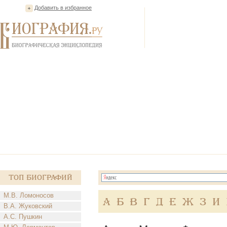
Добавить в избранное
Топ Биографий
М.В. Ломоносов
А
Б
В
Г
Д
Е
Ж
З
И
В.А. Жуковский
А.С. Пушкин