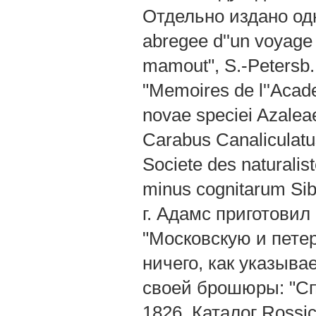
Отдельно издано одн
abregee d''un voyage 
mamout", S.-Petersb
"Memoires de l''Acade
novae speciei Azaleae"
Carabus Canaliculatus
Societe des naturali
minus cognitarum Sib
г. Адамс приготовил 
"Московскую и петер
ничего, как указыва
своей брошюры: "Сп
1826. Каталог Rossic