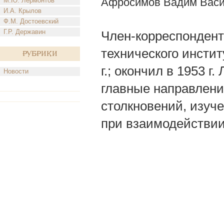
Афросимов Вадим Васи
М.Ю. Лермонтов
И.А. Крылов
Ф.М. Достоевский
Г.Р. Державин
Член-корреспондент
технического инстит
Рубрики
г.; окончил в 1953 г
Новости
главные направлени
столкновений, изуч
при взаимодействии 