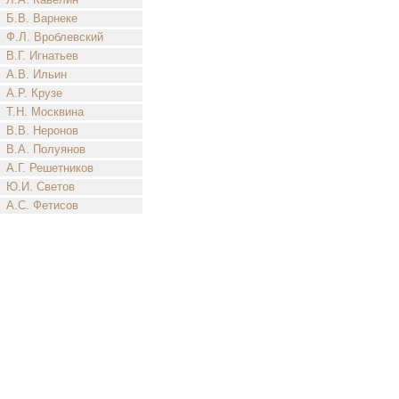
Б.В. Варнеке
Ф.Л. Вроблевский
В.Г. Игнатьев
А.В. Ильин
А.Р. Крузе
Т.Н. Москвина
В.В. Неронов
В.А. Полуянов
А.Г. Решетников
Ю.И. Светов
А.С. Фетисов