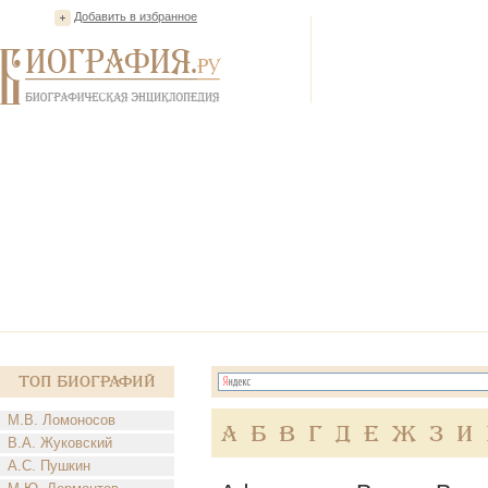
Добавить в избранное
Топ Биографий
М.В. Ломоносов
А
Б
В
Г
Д
Е
Ж
З
И
В.А. Жуковский
А.С. Пушкин