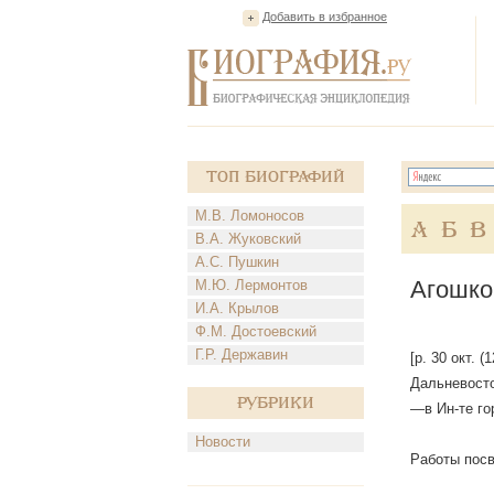
Добавить в избранное
Топ Биографий
М.В. Ломоносов
А
Б
В
В.А. Жуковский
А.С. Пушкин
Агошко
М.Ю. Лермонтов
И.А. Крылов
Ф.М. Достоевский
Г.Р. Державин
[р. 30 окт. 
Дальневосто
Рубрики
—в Ин-те го
Новости
Работы пос