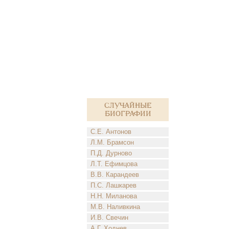
Случайные
биографии
С.Е. Антонов
Л.М. Брамсон
П.Д. Дурново
Л.Т. Ефимцова
В.В. Карандеев
П.С. Лашкарев
Н.Н. Миланова
М.В. Наливкина
И.В. Свечин
А.Г. Ходнев