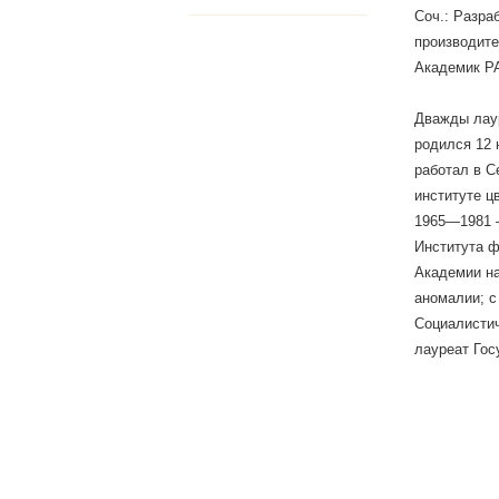
Соч.: Разраб
производите
Академик РА
Дважды лаур
родился 12 
работал в С
институте ц
1965—1981 
Института ф
Академии на
аномалии; с
Социалистич
лауреат Гос