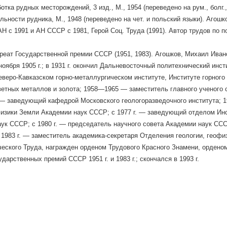
отка рудных месторождений, 3 изд., М., 1954 (переведено на рум., болг.,
льности рудника, М., 1948 (переведено на чет. и польский языки). Агошк
Н с 1991 и АН СССР с 1981, Герой Соц. Труда (1991). Автор трудов по 
еат Государственной премии СССР (1951, 1983). Агошков, Михаил Иван
ноября 1905 г.; в 1931 г. окончил Дальневосточный политехнический инст
еверо-Кавказском горно-металлургическом институте, Институте горног
ветных металлов и золота; 1958—1965 — заместитель главного ученого
— заведующий кафедрой Московского геологоразведочного института;
изики Земли Академии наук СССР; с 1977 г. — заведующий отделом Инс
ук СССР; с 1980 г. — председатель научного совета Академии наук СС
 1983 г. — заместитель академика-секретаря Отделения геологии, геофи
еского Труда, награжден орденом Трудового Красного Знамени, ордено
ударственных премий СССР 1951 г. и 1983 г.; скончался в 1993 г.