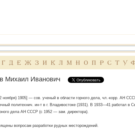
Г
Д
Е
Ж
З
И
К
Л
М
Н
О
П
Р
С
Т
У
в Михаил Иванович
(12 ноября) 1905] — сов. ученый в области горного дела, чл.-корр. АН СС
чный политехнич. ин-т в г. Владивостоке (1931). В 1933—41 работал в Сев
рного дела АН СССР (с 1952 — зам. директора).
вящены вопросам разработки рудных месторождений.