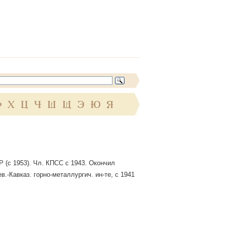
Ф
Х
Ц
Ч
Ш
Щ
Э
Ю
Я
СР (с 1953). Чл. КПСС с 1943. Окончил
.-Кавказ. горно-металлургич. ин-те, с 1941