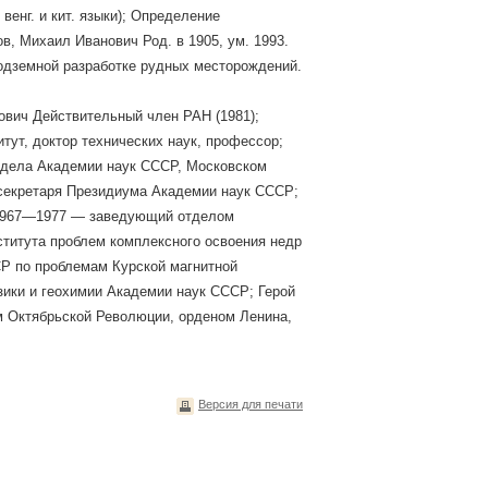
 венг. и кит. языки); Определение
ов, Михаил Иванович Род. в 1905, ум. 1993.
подземной разработке рудных месторождений.
ович Действительный член РАН (1981);
итут, доктор технических наук, профессор;
о дела Академии наук СССР, Московском
 секретаря Президиума Академии наук СССР;
 1967—1977 — заведующий отделом
титута проблем комплексного освоения недр
СР по проблемам Курской магнитной
зики и геохимии Академии наук СССР; Герой
м Октябрьской Революции, орденом Ленина,
Версия для печати