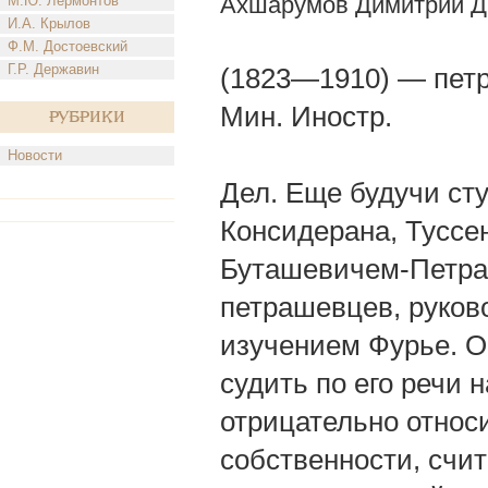
Ахшарумов Димитрий Д
М.Ю. Лермонтов
И.А. Крылов
Ф.М. Достоевский
Г.Р. Державин
(1823—1910) — петра
Мин. Иностр.
Рубрики
Новости
Дел. Еще будучи ст
Консидерана, Туссен
Буташевичем-Петраш
петрашевцев, руко
изучением Фурье. О
судить по его речи н
отрицательно относ
собственности, счи