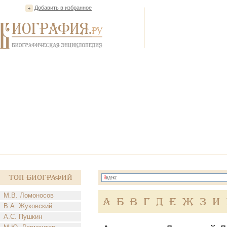
Добавить в избранное
Топ Биографий
М.В. Ломоносов
А
Б
В
Г
Д
Е
Ж
З
И
В.А. Жуковский
А.С. Пушкин