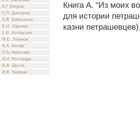
Книга А. "Из моих в
К.Г. Вепров
С.П. Дмитриев
для истории петраш
А.В. Емельянов
казни петрашевцев)
Е.И. Збруева
Е.В. Колбасьев
М.Е. Лобанов
А.А. Нигоф
П.А. Николаев
Я.И. Ростовцев
В.Ф. Шугля
И.Ф. Яковкин