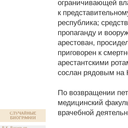
ограничивающей вла
к представительном
республика; средств
пропаганду и вооруж
арестован, просиде
приговорен к смертн
арестантскими ротам
сослан рядовым на 
По возвращении пет
медицинский факуль
врачебной деятельн
Случайные
биографии
В.К. Васильев