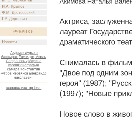
Акимова Наталья Вале
М.Ю. Лермонтов
И.А. Крылов
Ф.М. Достоевский
Г.Р. Державин
Актриса, заслуженна
лауреат Государств
Рубрики
драматического теат
Новости
Акдемик лурье о
башкирах
Енукидзе, Авель
Снималась в фильмах
Сафронович
Марина
карпяк биография
самара
Константин
"Двое под одним зон
кутров
Червяков александр
николаевич
героя" (1987); "Рус
газоанализатор testo
(1997); "Новые при
Новое слово в живоп