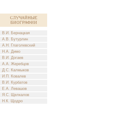
Случайные
биографии
В.И. Бернацкая
А.В. Бутурлин
А.Н. Глаголевский
Н.А. Димо
В.И. Догаев
А.А. Жеребцов
Д.С. Калмыков
И.П. Ковалев
В.И. Курбатов
Е.А. Левашов
Я.С. Щелкалов
Н.К. Щодро