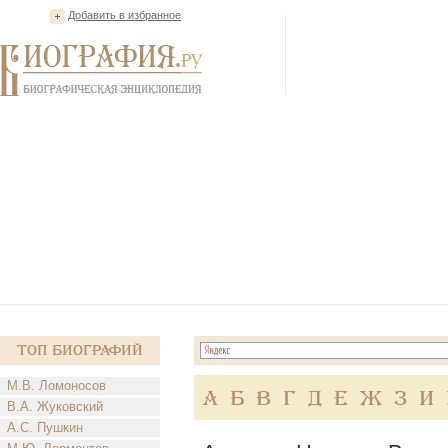
Добавить в избранное
Топ Биографий
М.В. Ломоносов
А
Б
В
Г
Д
Е
Ж
З
И
В.А. Жуковский
А.С. Пушкин