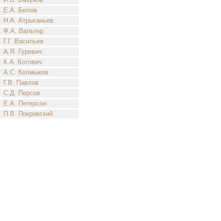
Е.А. Белов
Н.А. Атрыганьев
Ф.А. Вальтер
Г.Г. Васильев
А.Я. Гуревич
К.А. Котович
А.С. Колмыков
Г.В. Павлов
С.Д. Персов
Е.А. Петерсон
П.В. Покровский