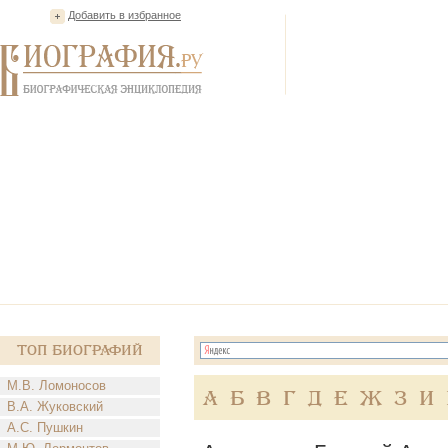
Добавить в избранное
Топ Биографий
М.В. Ломоносов
А
Б
В
Г
Д
Е
Ж
З
И
В.А. Жуковский
А.С. Пушкин