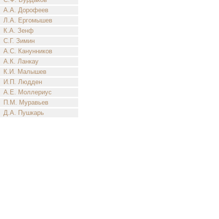
А.А. Дорофеев
Л.А. Ергомышев
К.А. Зенф
С.Г. Зимин
А.С. Канунников
А.К. Ланкау
К.И. Малышев
И.П. Людден
А.Е. Моллериус
П.М. Муравьев
Д.А. Пушкарь