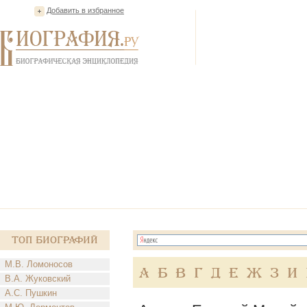
Добавить в избранное
Топ Биографий
М.В. Ломоносов
А
Б
В
Г
Д
Е
Ж
З
И
В.А. Жуковский
А.С. Пушкин