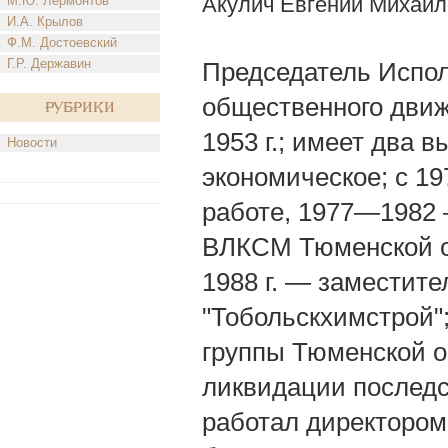
Акулич Евгений Михайл
М.Ю. Лермонтов
И.А. Крылов
Ф.М. Достоевский
Г.Р. Державин
Председатель Испол
общественного движ
Рубрики
1953 г.; имеет два 
Новости
экономическое; с 1
работе, 1977—1982 
ВЛКСМ Тюменской об
1988 г. — заместит
"Тобольскхимстрой";
группы Тюменской о
ликвидации последст
работал директором 