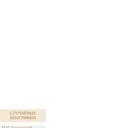
Случайные
биографии
М.И. Башковский