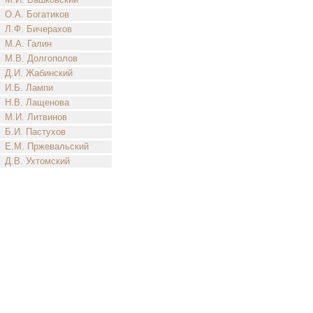
О.А. Богатиков
Л.Ф. Бичерахов
М.А. Галин
М.В. Долгополов
Д.И. Жабинский
И.Б. Лампи
Н.В. Лащенова
М.И. Литвинов
Б.И. Пастухов
Е.М. Пржевальский
Д.В. Ухтомский