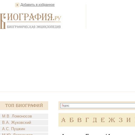
Добавить в избранное
Топ Биографий
М.В. Ломоносов
А
Б
В
Г
Д
Е
Ж
З
И
В.А. Жуковский
А.С. Пушкин