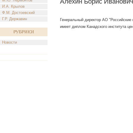
Алехин Борис Иванови
М.Ю. Лермонтов
И.А. Крылов
Ф.М. Достоевский
Г.Р. Державин
Генеральный директор АО "Российские ц
имеет диплом Канадского института це
Рубрики
Новости