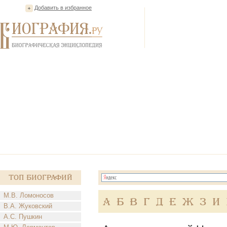
Добавить в избранное
Топ Биографий
М.В. Ломоносов
А
Б
В
Г
Д
Е
Ж
З
И
В.А. Жуковский
А.С. Пушкин