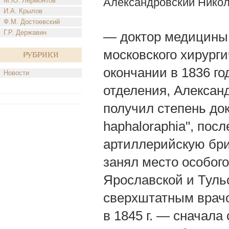
Александровский Нико
М.Ю. Лермонтов
И.А. Крылов
Ф.М. Достоевский
Г.Р. Державин
— доктор медицины,
московского хирурги
Рубрики
окончании в 1836 го
Новости
отделения, Александ
получил степень до
haphaloraphia", пос
артиллерийскую бриг
занял место особог
Ярославской и Тульс
сверхштатным врачо
в 1845 г. — сначал