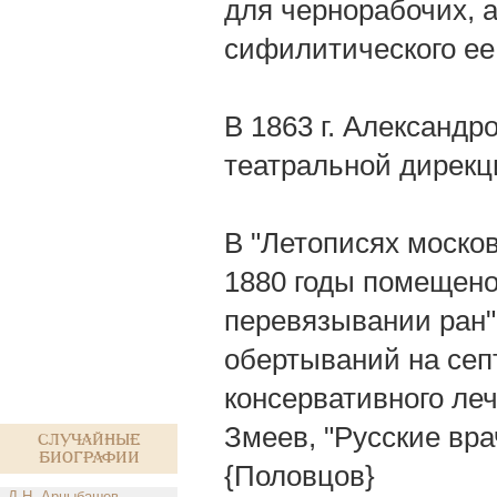
для чернорабочих, 
сифилитического ее
В 1863 г. Александр
театральной дирекц
В "Летописях моско
1880 годы помещено 
перевязывании ран"
обертываний на сеп
консервативного леч
Змеев, "Русские врачи
Случайные
биографии
{Половцов}
Д.Н. Арцыбашев