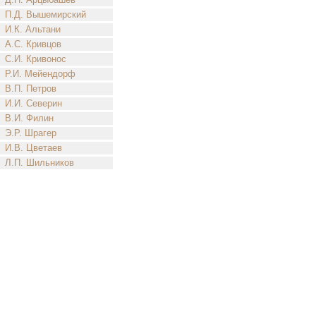
П.Д. Вышемирский
И.К. Альтани
А.С. Кривцов
С.И. Кривонос
Р.И. Мейендорф
В.П. Петров
И.И. Северин
В.И. Филин
Э.Р. Шрагер
И.В. Цветаев
Л.П. Шильников