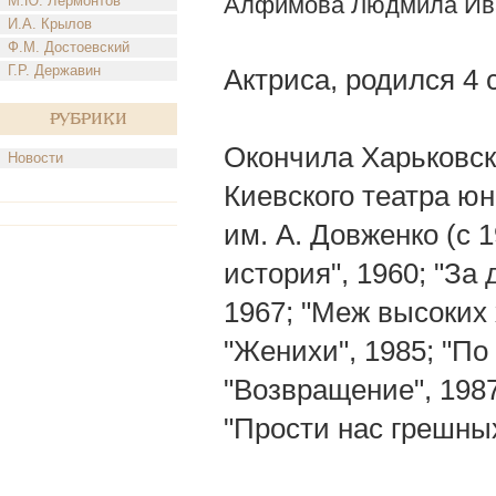
Алфимова Людмила Ив
М.Ю. Лермонтов
И.А. Крылов
Ф.М. Достоевский
Г.Р. Державин
Актриса, родился 4 с
Рубрики
Окончила Харьковск
Новости
Киевского театра юн
им. А. Довженко (с
история", 1960; "За
1967; "Меж высоких 
"Женихи", 1985; "По
"Возвращение", 198
"Прости нас грешных