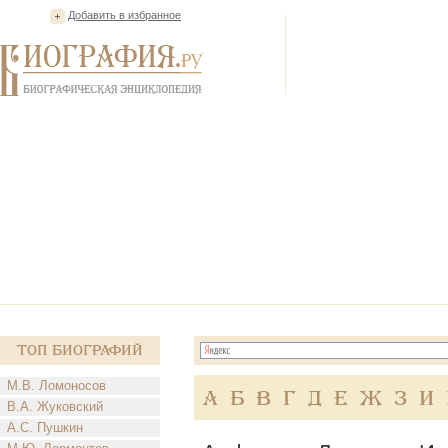
Добавить в избранное
Топ Биографий
М.В. Ломоносов
А
Б
В
Г
Д
Е
Ж
З
И
В.А. Жуковский
А.С. Пушкин