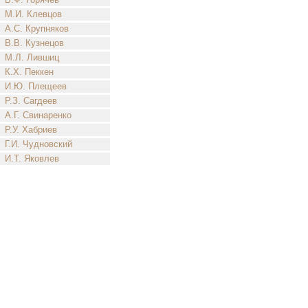
М.И. Клевцов
А.С. Крупняков
В.В. Кузнецов
М.Л. Лившиц
К.Х. Пеккен
И.Ю. Плещеев
Р.З. Сагдеев
А.Г. Свинаренко
Р.У. Хабриев
Г.И. Чудновский
И.Т. Яковлев