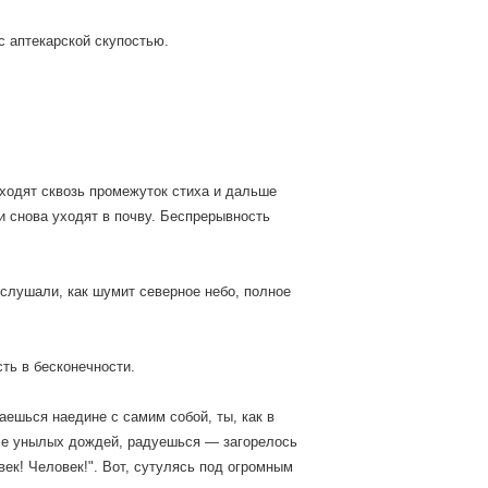
 аптекарской скупостью.
оходят сквозь промежуток стиха и дальше
и снова уходят в почву. Беспрерывность
 слушали, как шумит северное небо, полное
ть в бесконечности.
аешься наедине с самим собой, ты, как в
сле унылых дождей, радуешься — загорелось
век! Человек!". Вот, сутулясь под огромным