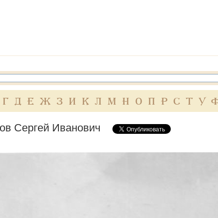
Г
Д
Е
Ж
З
И
К
Л
М
Н
О
П
Р
С
Т
У
ов Сергей Иванович