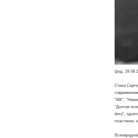
(род. 29.09.
Стихи Серге
современник
"МК", "Нова
"Долгая осе
бега", одно
пластинок, 
Всенародной