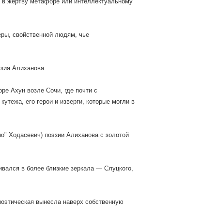
 в жертву метафоре или интеллектуальному
еры, свойственной людям, чье
эзия Алиханова.
ре Ахун возле Сочи, где почти с
утежа, его герои и изверги, которые могли в
ано" Ходасевич) поэзии Алиханова с золотой
вался в более близкие зеркала — Слуцкого,
 поэтическая вынесла наверх собственную