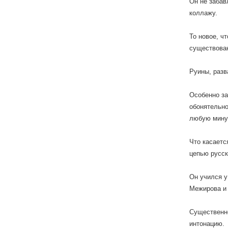
Он не забав
коллажу.
То новое, ч
существован
Руины, разв
Особенно за
обонятельно
любую мину
Что касаетс
цепью русск
Он учился у
Межирова и 
Существенно
интонацию.