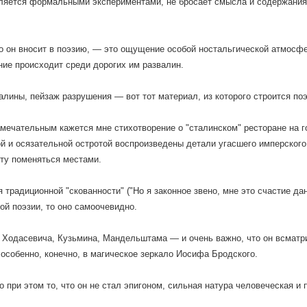
ляется формальными экспериментами, не бросает смысла и содержания
то он вносит в поэзию, — это ощущение особой ностальгической атмосф
ие происходит среди дорогих им развалин.
алины, пейзаж разрушения — вот тот материал, из которого строится по
мечательным кажется мне стихотворение о "сталинском" ресторане на го
й и осязательной остротой воспроизведены детали угасшего имперского к
ту поменяться местами.
я традиционной "скованности" ("Но я законное звено, мне это счастие д
ой поэзии, то оно самоочевидно.
 Ходасевича, Кузьмина, Мандельштама — и очень важно, что он всматри
особенно, конечно, в магическое зеркало Иосифа Бродского.
 при этом то, что он не стал эпигоном, сильная натура человеческая и