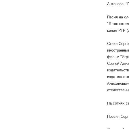
Антонова, "
Песня на сл
"Я так хоте
канал РТР (
Стихи Серге
иностранные
фильм "Игры
Сергей Алих
издательств
издательств
Алихановым 
отечественн
На сотнях с
Поэзия Серг