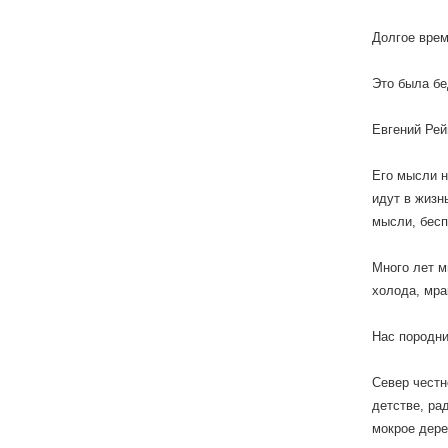
Долгое врем
Это была бе
Евгений Рей
Его мысли н
идут в жизн
мысли, бесп
Много лет м
холода, мра
Нас породни
Север честн
детстве, ра
мокрое дере