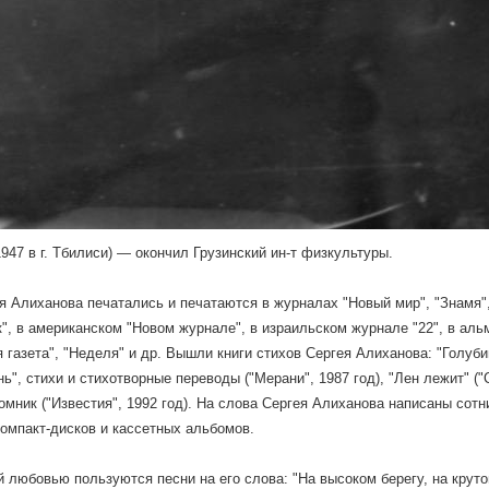
1947 в г. Тбилиси) — окончил Грузинский ин-т физкультуры.
я Алиханова печатались и печатаются в журналах "Новый мир", "Знамя",
", в американском "Новом журнале", в израильском журнале "22", в альм
я газета", "Неделя" и др. Вышли книги стихов Сергея Алиханова: "Голуби
нь", стихи и стихотворные переводы ("Мерани", 1987 год), "Лен лежит" ("
томник ("Известия", 1992 год). На слова Сергея Алиханова написаны со
компакт-дисков и кассетных альбомов.
 любовью пользуются песни на его слова: "На высоком берегу, на крут