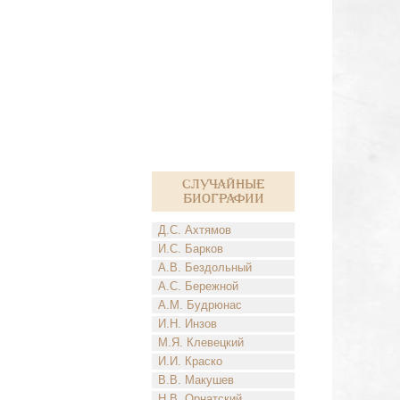
Случайные
биографии
Д.С. Ахтямов
И.С. Барков
А.В. Бездольный
А.С. Бережной
А.М. Будрюнас
И.Н. Инзов
М.Я. Клевецкий
И.И. Краско
В.В. Макушев
Н.В. Орнатский