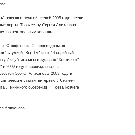
ого.
ь" признана лучшей песней 2005 года, песни
ьные чарты. Творчеству Сергея Алиханова
лся по центральным каналам.
 и "Строфы века-2", переведены на
мя" студией "Ren-ТV" снят 14-серийный
 туз" опубликованы в журнале "Континент".
 в 2000 году и переизданного в
овестей Сергея Алиханова. 2003 году в
Критические статьи, интервью с Сергеем
а", "Книжного обозрения", "Ноева Ковчега",
ея Алиханова.