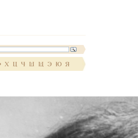
Ф
Х
Ц
Ч
Ш
Щ
Э
Ю
Я