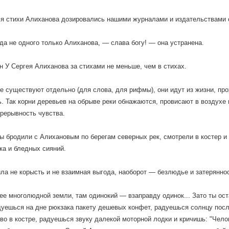
я стихи Алиханова дозировались нашими журналами и издательствами с
да не одного только Алиханова, — слава богу! — она устранена.
н У Сергея Алиханова за стихами не меньше, чем в стихах.
е существуют отдельно (для слова, для рифмы), они идут из жизни, пр
ь. Так корни деревьев на обрыве реки обнажаются, провисают в воздухе 
рерывность чувства.
ы бродили с Алихановым по берегам северных рек, смотрели в костер и
ка и бледных сияний.
ла не корысть и не взаимная выгода, наоборот — безлюдье и затеряннос
ее многолюдной земли, там одинокий — взаправду одинок... Зато ты ост
дуешься на дне рюкзака пакету дешевых конфет, радуешься солнцу по
во в костре, радуешься звуку далекой моторной лодки и кричишь: "Чело