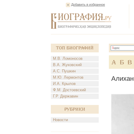
Добавить в избранное
Топ Биографий
М.В. Ломоносов
А
Б
В
В.А. Жуковский
А.С. Пушкин
Алихан
М.Ю. Лермонтов
И.А. Крылов
Ф.М. Достоевский
Г.Р. Державин
Рубрики
Новости