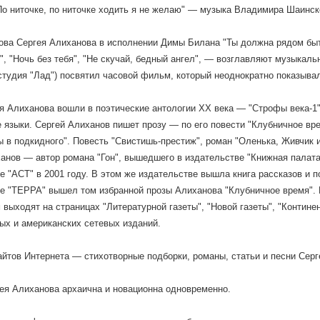
По ниточке, по ниточке ходить я не желаю" — музыка Владимира Шаинск
ова Сергея Алиханова в исполнении Димы Билана "Ты должна рядом быт
л", "Ночь без тебя", "Не скучай, бедный ангел", — возглавляют музыкал
студия "Лад") посвятил часовой фильм, который неоднократно показыва
я Алиханова вошли в поэтические антологии ХХ века — "Строфы века-1"
 языки. Сергей Алиханов пишет прозу — по его повести "Клубничное вре
 в подкидного". Повесть "Свистишь-престиж", роман "Оленька, Живчик и
анов — автор романа "Гон", вышедшего в издательстве "Книжная палата"
е "АСТ" в 2001 году. В этом же издательстве вышла книга рассказов и п
е "ТЕРРА" вышел том избранной прозы Алиханова "Клубничное время". 
выходят на страницах "Литературной газеты", "Новой газеты", "Континент
ых и американских сетевых изданий.
айтов Интернета — стихотворные подборки, романы, статьи и песни Серг
ея Алиханова архаична и новационна одновременно.