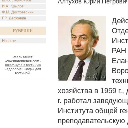
Алтухов Юрий Петрови
М.Ю. Лермонтов
И.А. Крылов
Ф.М. Достоевский
Г.Р. Державин
Дейс
Отде
Рубрики
Инст
Новости
РАH 
Реализация:
Елан
www.moremebeli.com -
шкаф-купе в гостиную
Воро
недорогие шкафы для
гостиной.
техн
хозяйства в 1959 г.,
г. работал заведую
Института общей ген
преподавательскую 