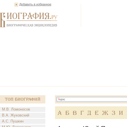
Добавить в избранное
Топ Биографий
М.В. Ломоносов
А
Б
В
Г
Д
Е
Ж
З
И
В.А. Жуковский
А.С. Пушкин