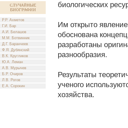
биологических ресу
Случайные
биографии
Р.Р. Ахметов
Им открыто явление
Г.И. Бар
А.И. Белашов
обоснована концепц
М.М. Ботвинник
разработаны оригин
Д.Г. Баранчеев
Ф.Я. Дубянский
разнообразия.
В.К. Кругликов
Ю.А. Леман
А.В. Мурычев
Результаты теорети
Б.Р. Очиров
Л.В. Рогов
ученого используютс
Е.А. Сорокин
хозяйства.