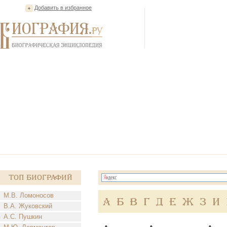
Добавить в избранное
Топ Биографий
М.В. Ломоносов
А
Б
В
Г
Д
Е
Ж
З
И
В.А. Жуковский
А.С. Пушкин