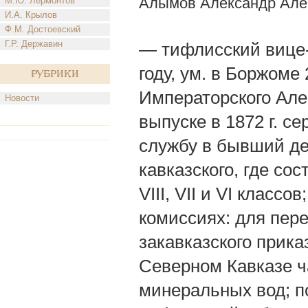
Алымов Александр Але
М.Ю. Лермонтов
И.А. Крылов
Ф.М. Достоевский
Г.Р. Державин
— тифлисский вице-г
году, ум. в Боржоме 
Рубрики
Императорского Але
Новости
выпуске в 1872 г. 
службу в бывший де
кавказского, где с
VIII, VII и VI класс
комиссиях: для пере
закавказского прик
Северном Кавказе ч
минеральных вод; п