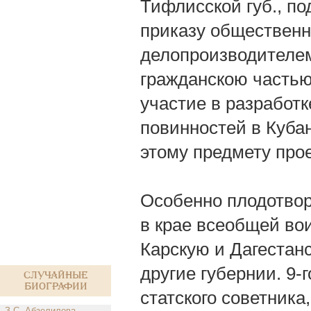
Тифлисской губ., п
приказу общественно
делопроизводителе
гражданскою частью
участие в разработ
повинностей в Кубан
этому предмету прое
Особенно плодотво
в крае всеобщей вои
Карскую и Дагестан
другие губернии. 9-
Случайные
биографии
статского советника
З.С. Абзелилова