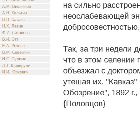
на сильно расстрое
А.М. Вишняков
А.Н. Кальгин
неослабевающей эн
В.П. Катаев
добросовестностью.
Н.Х. Левин
Ф.И. Литвинов
В.И. Отт
Е.А. Розова
Так, за три недели 
В.М. Севергин
что в этом селении 
Н.С. Сулима
Л.Т. Шецирули
объезжал с докторо
И.И. Юркевич
утешая их. "Кавказ"
Обозрение", 1892 г.
{Половцов}