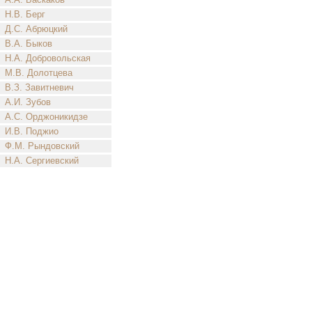
Н.В. Берг
Д.С. Абрюцкий
В.А. Быков
Н.А. Добровольская
М.В. Долотцева
В.З. Завитневич
А.И. Зубов
А.С. Орджоникидзе
И.В. Поджио
Ф.М. Рындовский
Н.А. Сергиевский