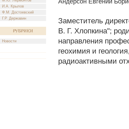
Андерсон Евгений Бори
М.Ю. Лермонтов
И.А. Крылов
Ф.М. Достоевский
Г.Р. Державин
Заместитель директ
В. Г. Хлопкина"; род
Рубрики
направления профес
Новости
геохимия и геология
радиоактивными отх