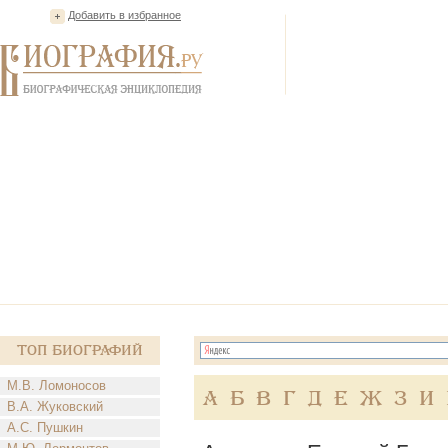
Добавить в избранное
Топ Биографий
М.В. Ломоносов
А
Б
В
Г
Д
Е
Ж
З
И
В.А. Жуковский
А.С. Пушкин