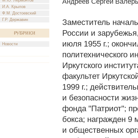
Андреев Сергей Валер
М.Ю. Лермонтов
И.А. Крылов
Ф.М. Достоевский
Г.Р. Державин
Заместитель началь
России и зарубежья,
Рубрики
июля 1955 г.; оконч
Новости
политехнического ин
Иркутского институт
факультет Иркутско
1999 г.; действите
и безопасности жиз
фонда "Патриот"; п
бокса; награжден 9
и общественных орга