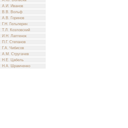
А.И. Иванов
В.В. Вольф
А.В. Горинов
Г.Н. Гельперин
Т.Л. Козловский
И.Н. Лаптенок
П.Г. Степанов
Г.А. Чибисов
А.М. Стругачев
Н.Е. Цабель
Н.А. Шрамченко