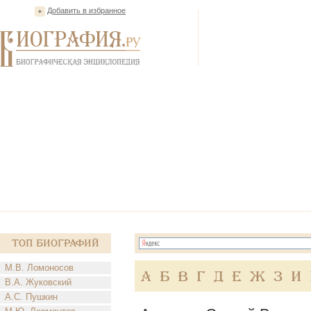
Добавить в избранное
Топ Биографий
М.В. Ломоносов
А
Б
В
Г
Д
Е
Ж
З
И
В.А. Жуковский
А.С. Пушкин