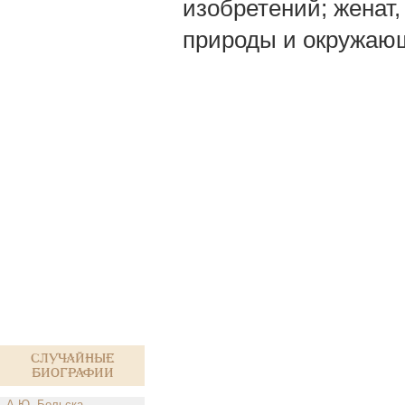
изобретений; женат,
природы и окружаю
Случайные
биографии
А.Ю. Больска