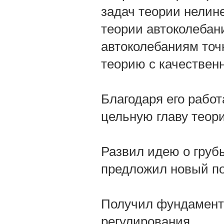
задач теории нелин
теории автоколебани
автоколебаниям точ
теорию с качествен
Благодаря его рабо
цельную главу теор
Развил идею о грубы
предложил новый п
Получил фундамента
регулирования.