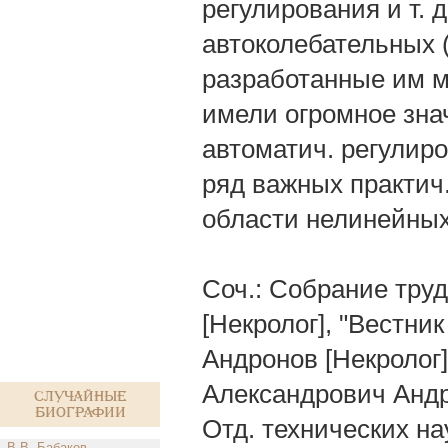
регулирования и т. 
автоколебательных 
разработанные им м
имели огромное знач
автоматич. регулир
ряд важных практич
области нелинейных
Соч.: Собрание труд
[Некролог], "Вестни
Андронов [Некролог]
Александрович Андро
Случайные
биографии
Отд. технических на
В.В. Бабаков