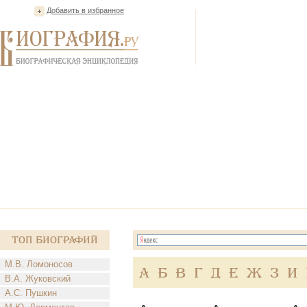
Добавить в избранное
Топ Биографий
М.В. Ломоносов
А
Б
В
Г
Д
Е
Ж
З
И
В.А. Жуковский
А.С. Пушкин