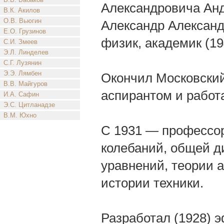
Александровича Андр
В.К. Акилов
О.В. Вьюгин
Александр Александ
Е.О. Грузинов
физик, академик (194
С.И. Змеев
Э.Л. Линделев
С.Г. Лузянин
Э.Э. Лямбен
Окончил Московский
В.В. Майгуров
аспирантом и работ
И.А. Сафин
Э.С. Цитланадзе
В.М. Юхно
С 1931 — профессор 
колебаний, общей 
уравнений, теории 
истории техники.
Разработал (1928) 