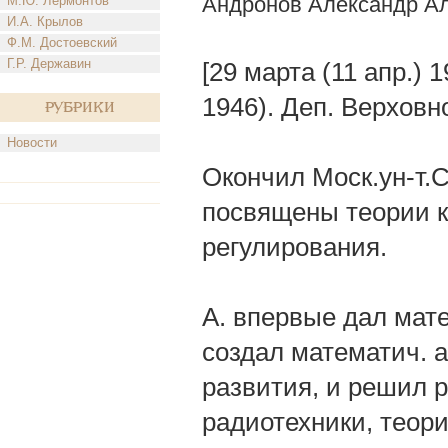
Андронов Александр А
М.Ю. Лермонтов
И.А. Крылов
Ф.М. Достоевский
Г.Р. Державин
[29 марта (11 апр.) 
1946). Деп. Верхов
Рубрики
Новости
Окончил Моск.ун-т.С
посвящены теории к
регулирования.
А. впервые дал мат
создал математич. 
развития, и решил 
радиотехники, теори