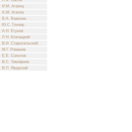
И.М. Агаянц
А.М. Агапов
В.А. Вавилин
Ю.С. Глизер
А.Н. Егунов
Л.Н. Клепацкий
В.И. Старосельский
М.Г. Романов
Е.Е. Соколов
В.С. Тимофеев
В.П. Яворский