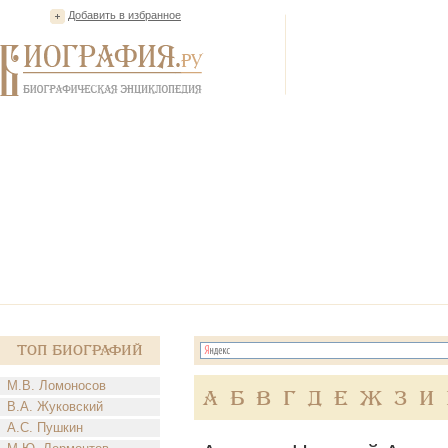
Добавить в избранное
Топ Биографий
М.В. Ломоносов
А
Б
В
Г
Д
Е
Ж
З
И
В.А. Жуковский
А.С. Пушкин