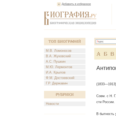
Добавить в избранное
Топ Биографий
М.В. Ломоносов
А
Б
В
В.А. Жуковский
А.С. Пушкин
Антипо
М.Ю. Лермонтов
И.А. Крылов
Ф.М. Достоевский
Г.Р. Державин
(1833—1913)
Рубрики
Совм. с Н. 
сти России.
Новости
В бытность 