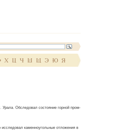
Ф
Х
Ц
Ч
Ш
Щ
Э
Ю
Я
ж. Урала. Обследовал состояние горной пром-
о исследовал каменноугольные отложения в