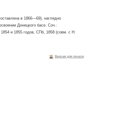
составлена в 1866—69), наглядно
своении Донецкого басе. Соч.:
854 и 1855 годов, СПб, 1858 (совм. с Н.
Версия для печати