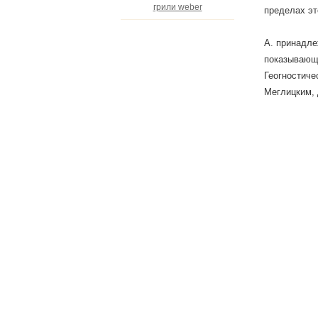
грили weber
пределах эт
А. принадле
показывающа
Геогностиче
Меглицким, 