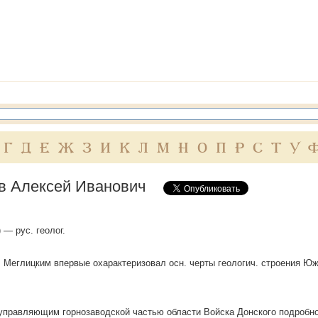
Г
Д
Е
Ж
З
И
К
Л
М
Н
О
П
Р
С
Т
У
в Алексей Иванович
 — рус. геолог.
Г. Меглицким впервые охарактеризовал осн. черты геологич. строения Ю
управляющим горнозаводской частью области Войска Донского подробн