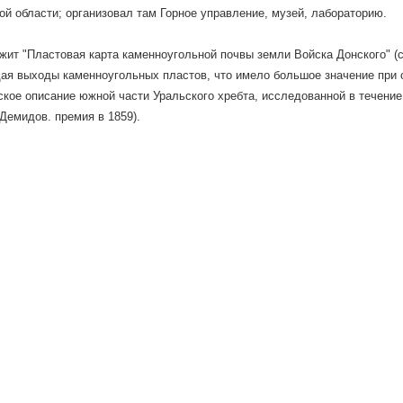
ой области; организовал там Горное управление, музей, лабораторию.
жит "Пластовая карта каменноугольной почвы земли Войска Донского" (
я выходы каменноугольных пластов, что имело большое значение при о
ское описание южной части Уральского хребта, исследованной в течение 1
Демидов. премия в 1859).