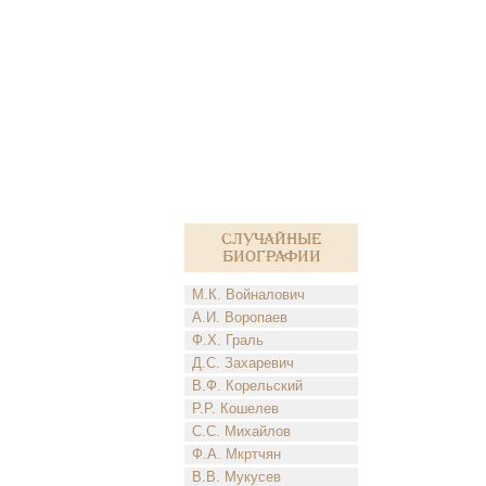
Случайные
биографии
М.К. Войналович
А.И. Воропаев
Ф.Х. Граль
Д.С. Захаревич
В.Ф. Корельский
Р.Р. Кошелев
С.С. Михайлов
Ф.А. Мкртчян
В.В. Мукусев