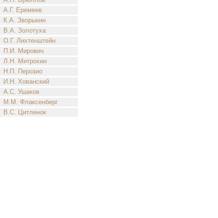
А.Г. Еремеев
К.А. Зворыкин
В.А. Золотуха
О.Г. Лихтенштейн
П.И. Мирович
Л.Н. Митрохин
Н.П. Перозио
И.Н. Хованский
А.С. Ушаков
М.М. Флаксенберг
В.С. Цитленок