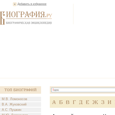
Добавить в избранное
Топ Биографий
М.В. Ломоносов
А
Б
В
Г
Д
Е
Ж
З
И
В.А. Жуковский
А.С. Пушкин