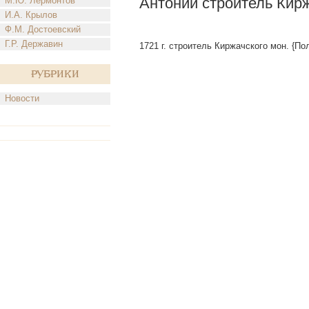
Антоний строитель Кирж
М.Ю. Лермонтов
И.А. Крылов
Ф.М. Достоевский
Г.Р. Державин
1721 г. строитель Киржачского мон. {По
Рубрики
Новости