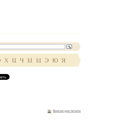
Ф
Х
Ц
Ч
Ш
Щ
Э
Ю
Я
Версия для печати