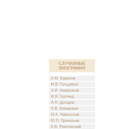
Случайные
биографии
А.М. Бирюков
М.В. Гольдблат
Х.И. Амирханов
И.Я. Гурлянд
А.Н. Дроздов
Л.В. Комарович
М.А. Новоселов
Ю.П. Прокопьев
К.В. Рокитянский