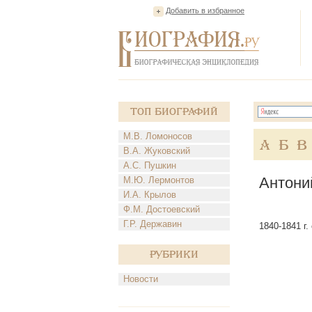
Добавить в избранное
Топ Биографий
М.В. Ломоносов
А
Б
В
В.А. Жуковский
А.С. Пушкин
Антони
М.Ю. Лермонтов
И.А. Крылов
Ф.М. Достоевский
Г.Р. Державин
1840-1841 г
Рубрики
Новости