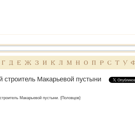
Г
Д
Е
Ж
З
И
К
Л
М
Н
О
П
Р
С
Т
У
й строитель Макарьевой пустыни
. строитель Макарьевой пустыни. {Половцов}