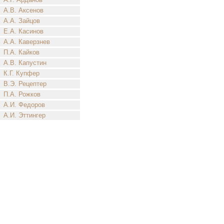
А.В. Аксенов
А.А. Зайцов
Е.А. Касинов
А.А. Каверзнев
П.А. Кайков
А.В. Капустин
К.Г. Купфер
В.Э. Рецептер
П.А. Рожков
А.И. Федоров
А.И. Эттингер