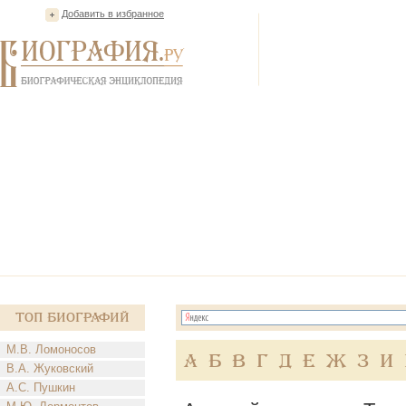
Добавить в избранное
Топ Биографий
М.В. Ломоносов
А
Б
В
Г
Д
Е
Ж
З
И
В.А. Жуковский
А.С. Пушкин