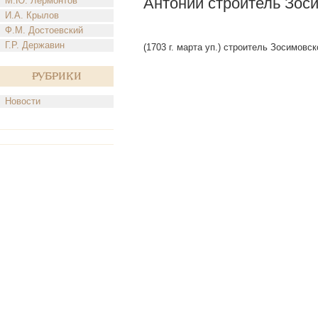
Антоний строитель Зос
М.Ю. Лермонтов
И.А. Крылов
Ф.М. Достоевский
Г.Р. Державин
(1703 г. марта уп.) строитель Зосимовс
Рубрики
Новости