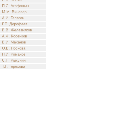
П.С. Агафошин
М.М. Винавер
А.И. Галаган
Г.П. Дорофеев
В.В. Железняков
А.Ф. Косенков
В.И. Маханов
О.В. Носкова
Н.И. Романов
С.Н. Рыкунин
Т.Г. Терехова