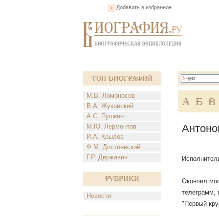
Добавить в избранное
Топ Биографий
М.В. Ломоносов
А
Б
В
В.А. Жуковский
А.С. Пушкин
Антоно
М.Ю. Лермонтов
И.А. Крылов
Ф.М. Достоевский
Г.Р. Державин
Исполнитель
Рубрики
Окончил мос
телеграмм, 
Новости
"Первый круг