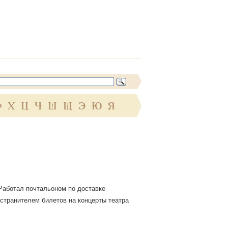
Ф
Х
Ц
Ч
Ш
Щ
Э
Ю
Я
Работал почтальоном по доставке
остранителем билетов на концерты театра