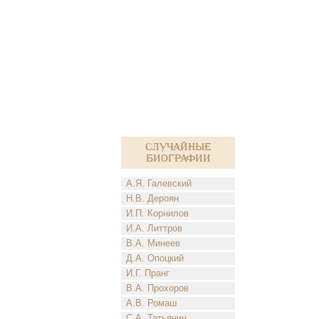
Случайные
биографии
А.Я. Галевский
Н.В. Дероян
И.П. Корнилов
И.А. Литтров
В.А. Минеев
Д.А. Опоцкий
И.Г. Пранг
В.А. Прохоров
А.В. Ромаш
С.А. Татьянин