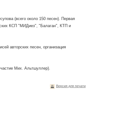
супова (всего около 150 песен). Первая
ских КСП "МИДиез", "Балаган", КТП и
исей авторских песен, организация
частие Мих. Альтшуллер).
Версия для печати