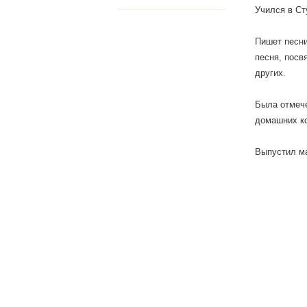
Учился в Ст
Пишет песни
песня, посв
других.
Была отмече
домашних ко
Выпустил ма