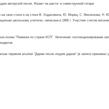
удии авторской песни. Играет на шести- и семиструнной гитаре.
 на свои стихи и на стихи В. Ходасевича, Ю. Мориц, С. Михалкова, Н. Ю
ященная школьному учителю, написана в 1985 г. Участник слетов москов
на поэма "Поминки по стране КСП". Увлечения: коллекционирование зап
нцертов.
лым тиражом альбом "Дарим песни людям даром" (в записи принимал у