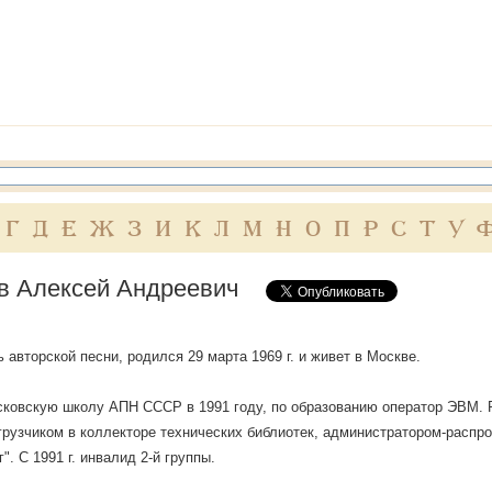
Г
Д
Е
Ж
З
И
К
Л
М
Н
О
П
Р
С
Т
У
в Алексей Андреевич
 авторской песни, родился 29 марта 1969 г. и живет в Москве.
ковскую школу АПН СССР в 1991 году, по образованию оператор ЭВМ. 
грузчиком в коллекторе технических библиотек, администратором-распр
". С 1991 г. инвалид 2-й группы.