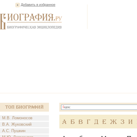
Добавить в избранное
Топ Биографий
М.В. Ломоносов
А
Б
В
Г
Д
Е
Ж
З
И
В.А. Жуковский
А.С. Пушкин