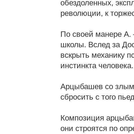
обездоленных, эксп
революции, к торжес
По своей манере А.
школы. Вслед за До
вскрыть механику п
инстинкта человека.
Арцыбашев со злым 
сбросить с того пье
Композиция арцыба
они строятся по оп