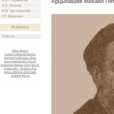
Арцыбашев Михаил Пе
М.Ю. Лермонтов
И.А. Крылов
Ф.М. Достоевский
Г.Р. Державин
Рубрики
Новости
https://hairs-
russia.ru/brendy/wella-
germaniya/kraska-dlya-
volos-wella/color-touch-
instamatic/wella-color-touch-
instamatic---kraska-dlja-
volos-ottenok-dimchatij-
ametist-60-ml