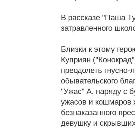
В рассказе "Паша Т
затравленного школ
Близки к этому геро
Куприян ("Конокрад")
преодолеть гнусно-
обывательского благ
"Ужас" А. наряду с 
ужасов и кошмаров ж
безнаказанного пре
девушку и скрывших