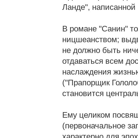
Ланде", написанной
В романе "Санин" т
ницшеанством; выдв
не должно быть нич
отдаваться всем до
наслаждения жизнью 
("Прапорщик Гололоб
становится централ
Ему целиком посвящ
(первоначальное заг
характерно для эпо