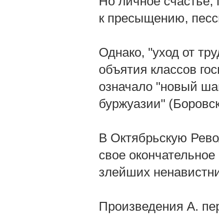
Но личное счастье,
к пресыщению, песс
Однако, "уход от тр
объятия классов го
означало "новый ша
буржуазии" (Боровск
В Октябрьскую Рев
свое окончательное 
злейших ненавистник
Произведения А. пе