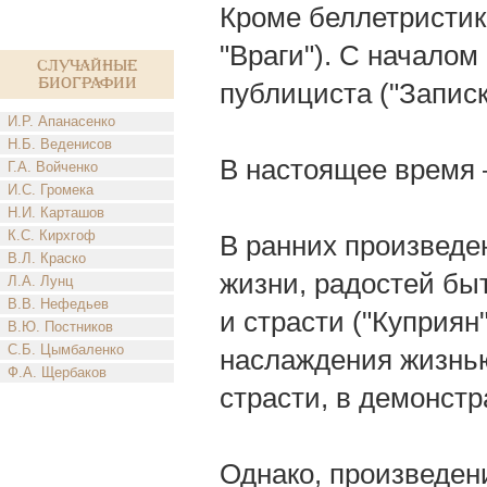
Кроме беллетристики
"Враги"). С началом
Случайные
биографии
публициста ("Записк
И.Р. Апанасенко
Н.Б. Веденисов
В настоящее время 
Г.А. Войченко
И.С. Громека
Н.И. Карташов
К.С. Кирхгоф
В ранних произведе
В.Л. Краско
жизни, радостей быт
Л.А. Лунц
В.В. Нефедьев
и страсти ("Куприян"
В.Ю. Постников
С.Б. Цымбаленко
наслаждения жизнью
Ф.А. Щербаков
страсти, в демонст
Однако, произведен