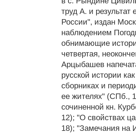
в с. Рындине Цивиль
труд А. и результат
России", издан Мос
наблюдением Погодин
обнимающие историю
четвертая, неоконче
Арцыбашев напечата
русской истории как
сборниках и период
ее жителях" (СПб., 
сочиненной кн. Курбс
12); "О свойствах ц
18); "Замечания на 