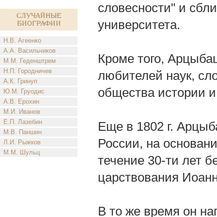
словесности" и сбл
Случайные
университета.
биографии
Н.В. Агеенко
А.А. Васильчиков
Кроме того, Арцыба
М.М. Геденштрем
Н.П. Городничев
любителей наук, сл
А.К. Гринуп
общества истории и
Ю.М. Груодис
А.В. Ерохин
М.И. Иванов
Е.П. Лазебин
Еще в 1802 г. Арцы
М.В. Паншин
России, на основани
Л.И. Рыжков
М.М. Шульц
течение 30-ти лет б
царствования Иоанн
В то же время он на