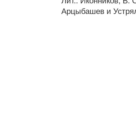
Лит.: Иконников, В. 
Арцыбашев и Устрялов