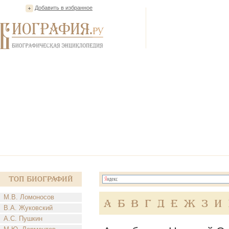
Добавить в избранное
Топ Биографий
М.В. Ломоносов
А
Б
В
Г
Д
Е
Ж
З
И
В.А. Жуковский
А.С. Пушкин