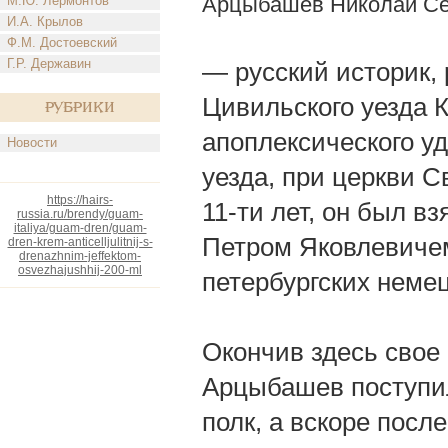
Арцыбашев Николай Се
М.Ю. Лермонтов
И.А. Крылов
Ф.М. Достоевский
Г.Р. Державин
— русский историк, 
Цивильского уезда Ка
Рубрики
апоплексического уд
Новости
уезда, при церкви 
https://hairs-
11-ти лет, он был в
russia.ru/brendy/guam-
italiya/guam-dren/guam-
Петром Яковлевичем
dren-krem-anticelljulitnij-s-
drenazhnim-jeffektom-
osvezhajushhij-200-ml
петербургских неме
Окончив здесь свое 
Арцыбашев поступил
полк, а вскоре посл