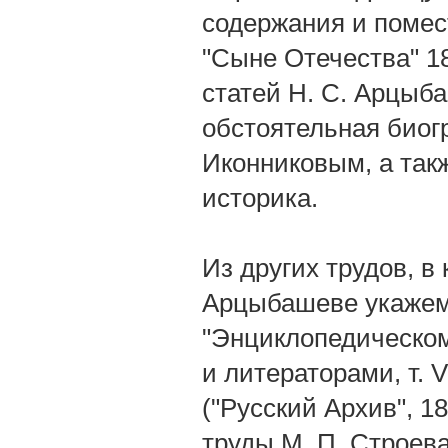
содержания и помес
"Сыне Отечества" 18
статей H. C. Арцыб
обстоятельная биог
Иконниковым, а такж
историка.
Из других трудов, в
Арцыбашеве укажем 
"Энциклопедическом
и литераторами, т. 
("Русский Архив", 18
труды М. П. Строева"