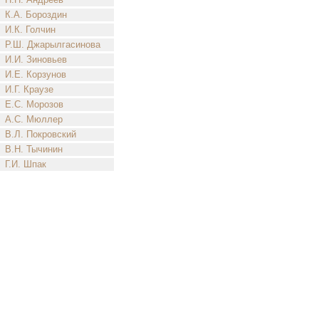
К.А. Бороздин
И.К. Голчин
Р.Ш. Джарылгасинова
И.И. Зиновьев
И.Е. Корзунов
И.Г. Краузе
Е.С. Морозов
А.С. Мюллер
В.Л. Покровский
В.Н. Тычинин
Г.И. Шпак