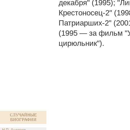
декабря" (1995); "Л
Крестоносец-2" (1998
Патриарших-2" (200
(1995 — за фильм "
цирюльник").
Случайные
биографии
Н.П. Андреев