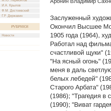
Аронин Владимир Сахн
М.Ю. Лермонтов
И.А. Крылов
Ф.М. Достоевский
Г.Р. Державин
Заслуженный художни
Окончил Высшее Мо
Рубрики
1905 года (1964), х
Новости
Работал над фильма
счастливой щуки" (1
"На ясный огонь" (1
меня в даль светлую"
белых лебедей" (1980
Старого Арбата" (198
(1986); "Трагедия в
(1990); "Виват гарде