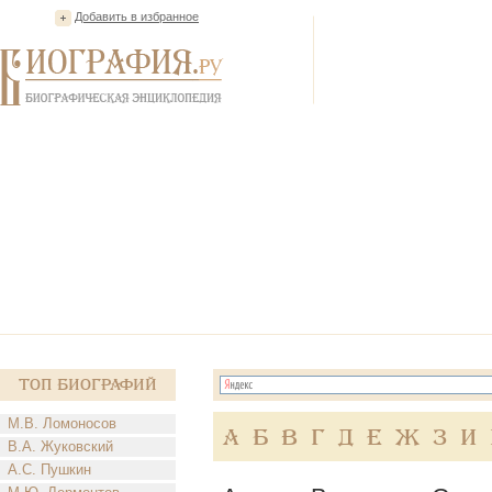
Добавить в избранное
Топ Биографий
М.В. Ломоносов
А
Б
В
Г
Д
Е
Ж
З
И
В.А. Жуковский
А.С. Пушкин