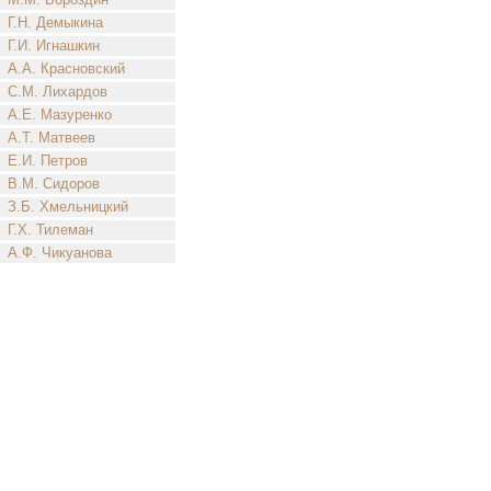
Г.Н. Демыкина
Г.И. Игнашкин
А.А. Красновский
С.М. Лихардов
А.Е. Мазуренко
А.Т. Матвеев
Е.И. Петров
В.М. Сидоров
З.Б. Хмельницкий
Г.Х. Тилеман
А.Ф. Чикуанова