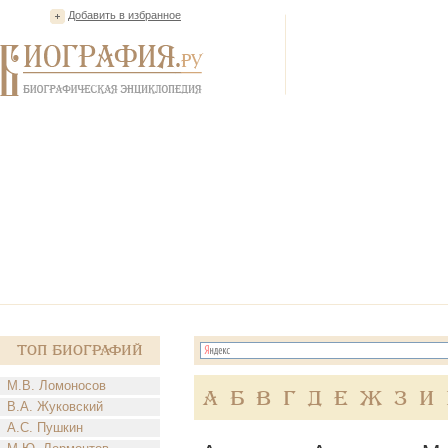
Добавить в избранное
Топ Биографий
М.В. Ломоносов
А
Б
В
Г
Д
Е
Ж
З
И
В.А. Жуковский
А.С. Пушкин