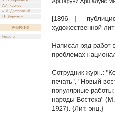
Аршаруни Аршалуис Ми
М.Ю. Лермонтов
И.А. Крылов
Ф.М. Достоевский
Г.Р. Державин
[1896—] — публицис
художественной лит
Рубрики
Новости
Написал ряд работ 
проблемах национал
Сотрудник журн.: "
печать", "Новый вос
популярные работы: 
народы Востока" (М.
1927). {Лит. энц.}