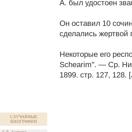
А. был удостоен зва
Он оставил 10 сочин
сделались жертвой 
Некоторые его респ
Schearim". — Cp. Ни
1899. стр. 127, 128. [J
Случайные
биографии
А.Ф. Акимова