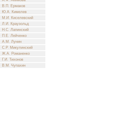
В.П. Ермаков
Ю.А. Кимелев
М.И. Киселевский
Л.И. Краузольд
Н.С. Лапинский
П.Е. Лейченко
А.М. Лунин
С.Р. Микулинский
Ж.А. Романенко
Г.И. Тихонов
В.М. Чупахин