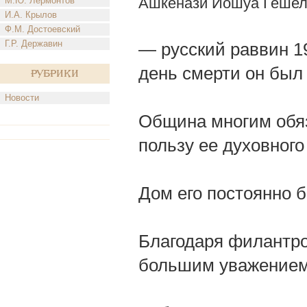
Ашкенази Иошуа Геше
М.Ю. Лермонтов
И.А. Крылов
Ф.М. Достоевский
Г.Р. Державин
— русский раввин 19
день смерти он был
Рубрики
Новости
Община многим обяз
пользу ее духовного
Дом его постоянно 
Благодаря филантро
большим уважением 