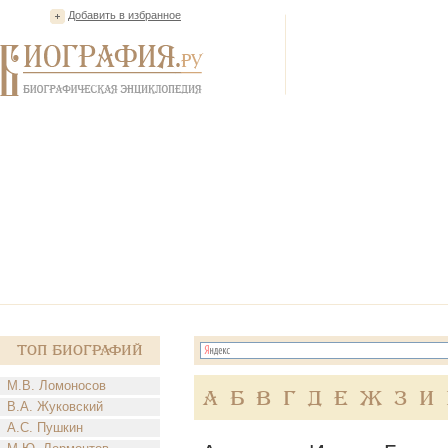
Добавить в избранное
Топ Биографий
М.В. Ломоносов
А
Б
В
Г
Д
Е
Ж
З
И
В.А. Жуковский
А.С. Пушкин