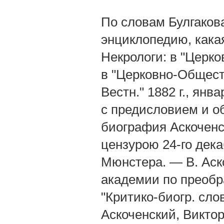
По словам Булгаков
энциклопедию, какая
Некрологи: в "Церко
в "Церковно-Обществ
Вестн." 1882 г., янв
с предисловием и о
биография Аскоченс
цензурою 24-го дека
Мюнстера. — В. Аск
академии по преобра
"Критико-биогр. слов
Аскоченский, Викто