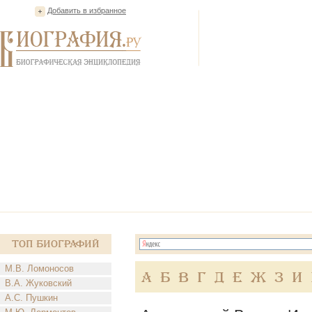
Добавить в избранное
Топ Биографий
М.В. Ломоносов
А
Б
В
Г
Д
Е
Ж
З
И
В.А. Жуковский
А.С. Пушкин