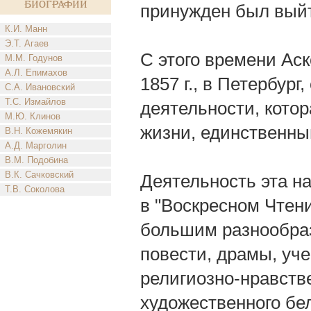
биографии
принужден был выйти
К.И. Манн
Э.Т. Агаев
С этого времени Аск
М.М. Годунов
А.Л. Епимахов
1857 г., в Петербур
С.А. Ивановский
Т.С. Измайлов
деятельности, котор
М.Ю. Клинов
жизни, единственны
В.Н. Кожемякин
А.Д. Марголин
В.М. Подобина
В.К. Сачковский
Деятельность эта н
Т.В. Соколова
в "Воскресном Чтени
большим разнообраз
повести, драмы, уч
религиозно-нравств
художественного бе