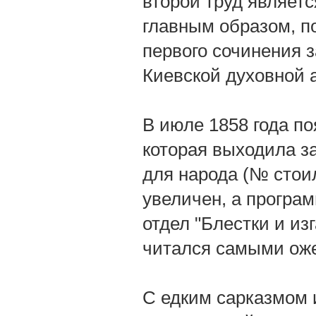
второй труд являетс
главным образом, п
первого сочинения
Киевской духовной 
В июле 1858 года п
которая выходила з
для народа (№ стоил
увеличен, а програм
отдел "Блестки и из
читался самыми оже
С едким сарказмом и