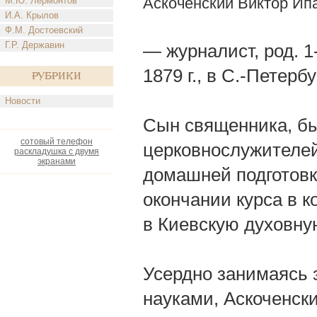
Аскоченский Виктор Ип
М.Ю. Лермонтов
И.А. Крылов
Ф.М. Достоевский
Г.Р. Державин
— журналист, род. 1-
1879 г., в С.-Петербу
Рубрики
Новости
Сын священника, бы
сотовый телефон
церковнослужителей
раскладушка с двумя
экранами
домашней подготовк
окончании курса в к
в Киевскую духовну
Усердно занимаясь 
науками, Аскоченски