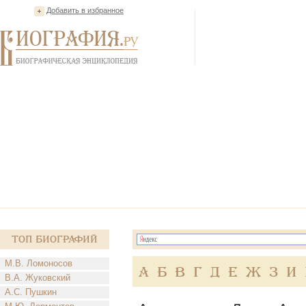
Добавить в избранное
Топ Биографий
М.В. Ломоносов
А
Б
В
Г
Д
Е
Ж
З
И
В.А. Жуковский
А.С. Пушкин