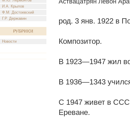
Аствацатрян Левон Ар
М.Ю. Лермонтов
И.А. Крылов
Ф.М. Достоевский
Г.Р. Державин
род. 3 янв. 1922 в П
Рубрики
Композитор.
Новости
В 1923—1947 жил в
В 1936—1343 учился 
С 1947 живет в СССР
Ереване.