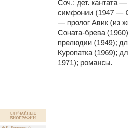
Соч.: дет. кантата —
симфонии (1947 — Со
— пролог Авик (из жи
Соната-брева (1960),
прелюдии (1949); дл
Куропатка (1969); 
1971); романсы.
Случайные
биографии
Ф.К. Барковский