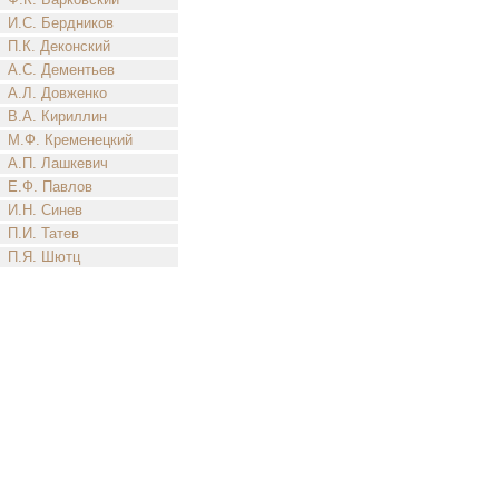
И.С. Бердников
П.К. Деконский
А.С. Дементьев
А.Л. Довженко
В.А. Кириллин
М.Ф. Кременецкий
А.П. Лашкевич
Е.Ф. Павлов
И.Н. Синев
П.И. Татев
П.Я. Шютц