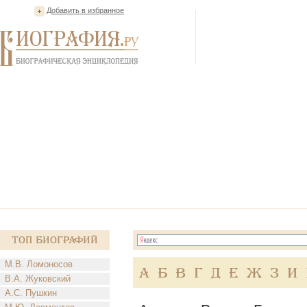
Добавить в избранное
Топ Биографий
М.В. Ломоносов
А
Б
В
Г
Д
Е
Ж
З
И
В.А. Жуковский
А.С. Пушкин