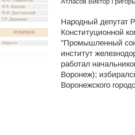
Атласов Виктор Григор
М.Ю. Лермонтов
И.А. Крылов
Ф.М. Достоевский
Г.Р. Державин
Народный депутат Р
Конституционной ко
Рубрики
"Промышленный союз
Новости
институт железнодо
работал начальнико
Воронеж); избиралс
Воронежского городс