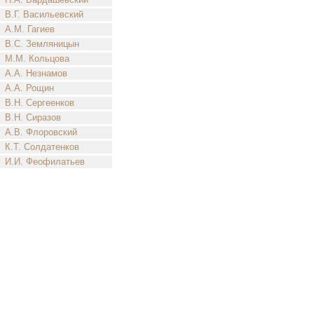
В.Г. Васильевский
А.М. Гагиев
В.С. Земляницын
М.М. Кольцова
А.А. Незнамов
А.А. Рощин
В.Н. Сергеенков
В.Н. Сиразов
А.В. Флоровский
К.Т. Солдатенков
И.И. Феофилатьев