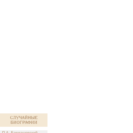
Случайные
биографии
П.А. Бардашевский