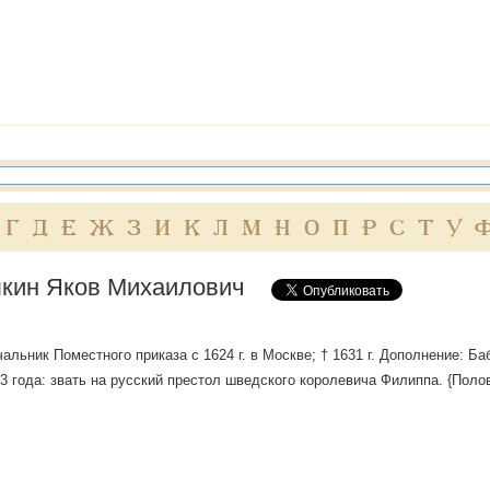
Г
Д
Е
Ж
З
И
К
Л
М
Н
О
П
Р
С
Т
У
кин Яков Михаилович
чальник Поместного приказа с 1624 г. в Москве; † 1631 г. Дополнение: 
3 года: звать на русский престол шведского королевича Филиппа. {Поло