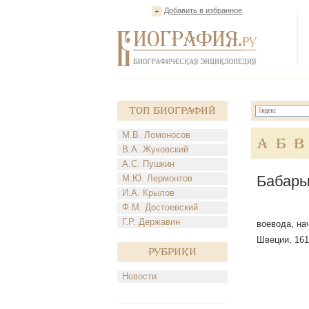
Добавить в избранное
Топ Биографий
М.В. Ломоносов
А
Б
В
В.А. Жуковский
А.С. Пушкин
Бабары
М.Ю. Лермонтов
И.А. Крылов
Ф.М. Достоевский
Г.Р. Державин
воевода, на
Швеции, 161
Рубрики
Новости