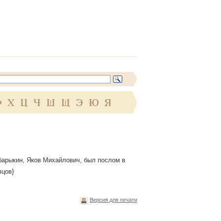
Ф
Х
Ц
Ч
Ш
Щ
Э
Ю
Я
Бабарыкин, Яков Михайлович, был послом в
вцов}
Версия для печати