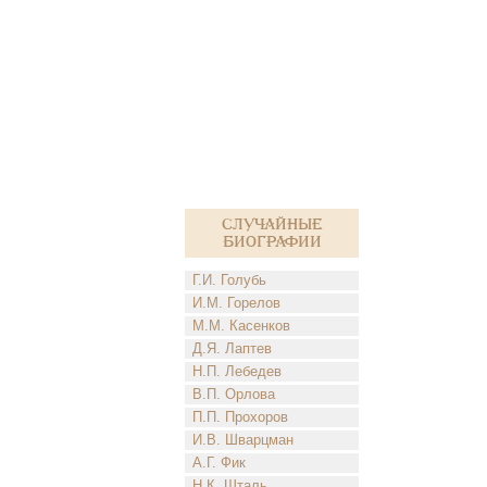
Случайные
биографии
Г.И. Голубь
И.М. Горелов
М.М. Касенков
Д.Я. Лаптев
Н.П. Лебедев
В.П. Орлова
П.П. Прохоров
И.В. Шварцман
А.Г. Фик
Н.К. Шталь