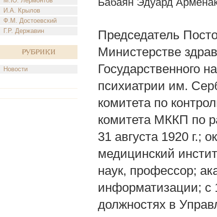
Бабаян Эдуард Армена
М.Ю. Лермонтов
И.А. Крылов
Ф.М. Достоевский
Г.Р. Державин
Председатель Посто
Министерстве здрав
Рубрики
Государственного н
Новости
психиатрии им. Сер
комитета по контро
комитета МККП по р
31 августа 1920 г.;
медицинский институ
наук, профессор; а
информатизации; с 1
должностях в Управ