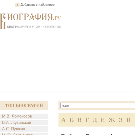
Добавить в избранное
Топ Биографий
М.В. Ломоносов
А
Б
В
Г
Д
Е
Ж
З
И
В.А. Жуковский
А.С. Пушкин