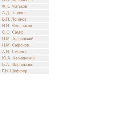
Ф.К. Митьков
А.Д. Галахов
В.П. Логинов
И.И. Мельников
О.О. Сабир
П.М. Терновский
Н.М. Сафонов
А.И. Томилов
Ю.А. Черчинский
Б.А. Шарлемань
Г.И. Шеффер