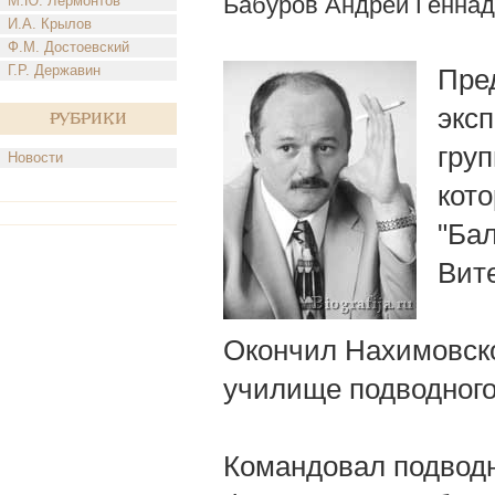
Бабуров Андрей Геннад
М.Ю. Лермонтов
И.А. Крылов
Ф.М. Достоевский
Г.Р. Державин
Пре
экс
Рубрики
гру
Новости
кот
"Бал
Вит
Окончил Нахимовск
училище подводного
Командовал подводн