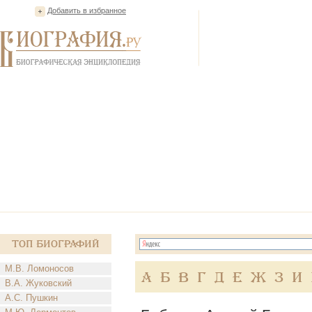
Добавить в избранное
Топ Биографий
М.В. Ломоносов
А
Б
В
Г
Д
Е
Ж
З
И
В.А. Жуковский
А.С. Пушкин