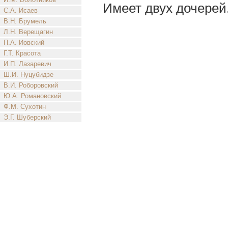
Имеет двух дочерей
С.А. Исаев
В.Н. Брумель
Л.Н. Верещагин
П.А. Иовский
Г.Т. Красота
И.П. Лазаревич
Ш.И. Нуцубидзе
В.И. Роборовский
Ю.А. Романовский
Ф.М. Сухотин
Э.Г. Шуберский