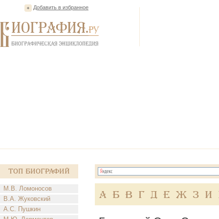
Добавить в избранное
Топ Биографий
М.В. Ломоносов
А
Б
В
Г
Д
Е
Ж
З
И
В.А. Жуковский
А.С. Пушкин