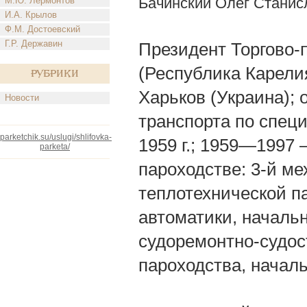
Бачинский Олег Станис
М.Ю. Лермонтов
И.А. Крылов
Ф.М. Достоевский
Г.Р. Державин
Президент Торгово-
(Республика Карелия)
Рубрики
Харьков (Украина); 
Новости
транспорта по спец
parketchik.su/uslugi/shlifovka-
1959 г.; 1959—1997
parketa/
пароходстве: 3-й ме
теплотехнической па
автоматики, начальн
судоремонтно-судос
пароходства, началь