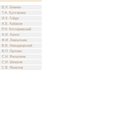
В.Л. Бианки
Т.А. Булгакова
И.Х. Гойдо
А.Б. Кабаков
Р.Н. Котляревский
А.И. Лаппо
Ф.И. Левонтьев
В.В. Новодворский
В.П. Орлова
С.Н. Фалалеев
С.И. Шишков
С.В. Яковлев