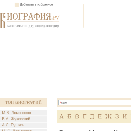
Добавить в избранное
Топ Биографий
М.В. Ломоносов
А
Б
В
Г
Д
Е
Ж
З
И
В.А. Жуковский
А.С. Пушкин