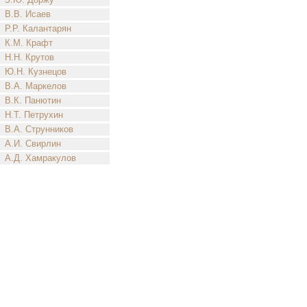
В.В. Исаев
Р.Р. Калантарян
К.М. Крафт
Н.Н. Крутов
Ю.Н. Кузнецов
В.А. Маркелов
В.К. Панютин
Н.Т. Петрухин
В.А. Струнников
А.И. Свирлин
А.Д. Хамракулов