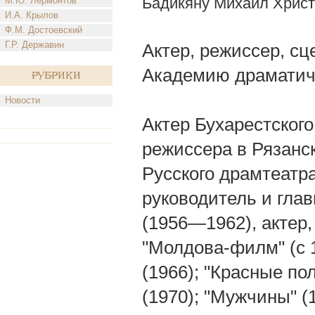
Бадикяну Михаил Хрис
М.Ю. Лермонтов
И.А. Крылов
Ф.М. Достоевский
Г.Р. Державин
Актер, режиссер, сц
Академию драматиче
Рубрики
Новости
Актер Бухарестского
режиссера в Рязанс
Русского драмтеатр
руководитель и гла
(1956—1962), актер,
"Молдова-филм" (с 
(1966); "Красные по
(1970); "Мужчины" (1