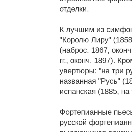
отделки.
К лучшим из симфон
"Королю Лиру" (185
(наброс. 1867, оконч
гг., оконч. 1897). К
увертюры: "на три ру
названная "Русь" (1
испанская (1885, на
Фортепианные пьесы
русской фортепианн