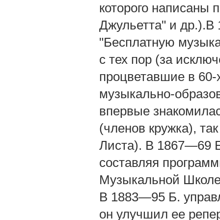
которого написаны п
Джульетта" и др.).В
"Бесплатную музыка
с тех пор (за исклю
процветавшие в 60-
музыкально-образов
впервые знакомилас
(членов кружка), та
Листа). В 1867—69 Б
составляя программы
Музыкальной Школе, 
В 1883—95 Б. управ
он улучшил ее репер