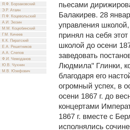
пьесами дирижирова
Я.Ф. Борзаковский
Э.Р. Атаян
Балакирев. 28 январ
П.Ф. Коцевольский
А.И. Зюзин
управления школой, 
М.М. Коцюбинский
принял на себя этот
Г.М. Кичеев
К.К. Пиратский
школой до осени 187
Е.А. Решетников
А.А. Слепов
заведовать постанов
Ф.И. Чемоданов
Людмила" Глинки, к
Ю.В. Чухнин
М.В. Юзефович
благодаря его наст
огромный успех, в 
осени 1867 г. до в
концертами Императ
1867 г. вместе с Бе
исполнялись сочине