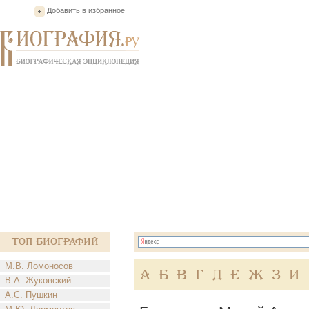
Добавить в избранное
Топ Биографий
М.В. Ломоносов
А
Б
В
Г
Д
Е
Ж
З
И
В.А. Жуковский
А.С. Пушкин