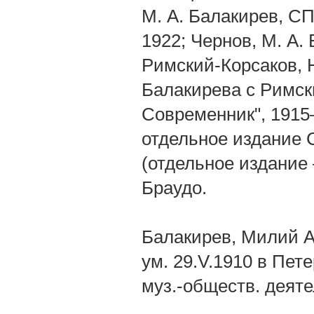
М. А. Балакирев, СПб
1922; Чернов, М. А.
Римский-Коpсаков, Н
Балакирева с Римс
Современник", 1915—
отдельное издание С
(отдельное издание 
Браудо.
Балакирев, Милий Ал
ум. 29.V.1910 в Пет
муз.-обществ. деяте