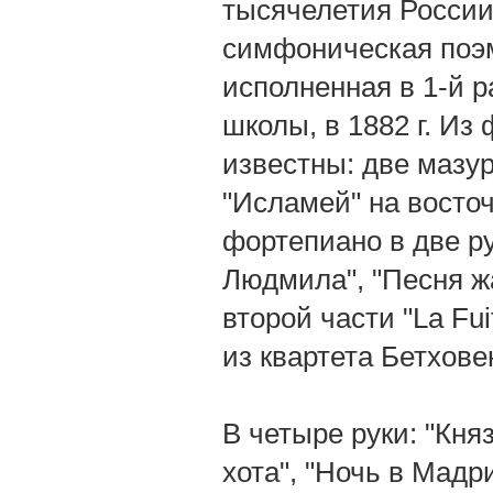
тысячелетия России,
симфоническая поэм
исполненная в 1-й 
школы, в 1882 г. И
известны: две мазур
"Исламей" на восточ
фортепиано в две р
Людмила", "Песня жа
второй части "La Fu
из квартета Бетховен
В четыре руки: "Кня
хота", "Ночь в Мадр