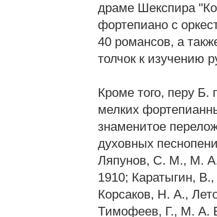
драме Шекспира "Ко
фортепиано с оркес
40 романсов, а такж
толчок к изучению р
Кроме того, перу Б.
мелких фортепианны
знаменитое перелож
духовных песнопений
Ляпунов, С. M., M. 
1910; Каратыгин, В.,
Коpсаков, Н. А., Ле
Тимофеев, Г., М. А.