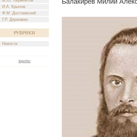
Балакирев Милий Алек
М.Ю. Лермонтов
И.А. Крылов
Ф.М. Достоевский
Г.Р. Державин
Рубрики
Новости
topchic