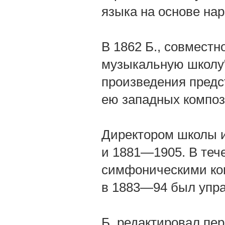
языка на основе нар
В 1862 Б., совместн
музыкальную школу"
произведения предс
ею западных композ
Директором школы и
и 1881—1905. В теч
симфоническими кон
в 1883—94 был упр
Б. редактировал пер