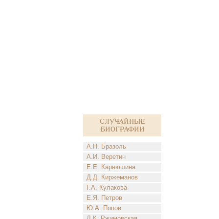
Случайные
биографии
А.Н. Бразоль
А.И. Веретин
Е.Е. Карнюшина
Д.Д. Киржеманов
Г.А. Кулакова
Е.Я. Петров
Ю.А. Попов
Л.К. Ржимовская