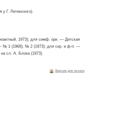
 у Г. Литинского).
ноактный, 1973); для симф. оpк. — Детская
— № 1 (1968), № 2 (1973); для скр. и ф-п. —
на сл. А. Блока (1973).
Версия для печати