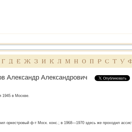
Г
Д
Е
Ж
З
И
К
Л
М
Н
О
П
Р
С
Т
У
в Александр Александрович
я 1945 в Москве.
чил оркестровый ф-т Моск. конс.; в 1968—1970 здесь же проходил ассис