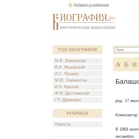
Добавить в избранное
Топ Биографий
М.В. Ломоносов
А
Б
В
В.А. Жуковский
А.С. Пушкин
Балашо
М.Ю. Лермонтов
И.А. Крылов
Ф.М. Достоевский
Г.Р. Державин
род. 17 июл
Рубрики
Композитор.
Новости
В 1968 окон
ансамбля.