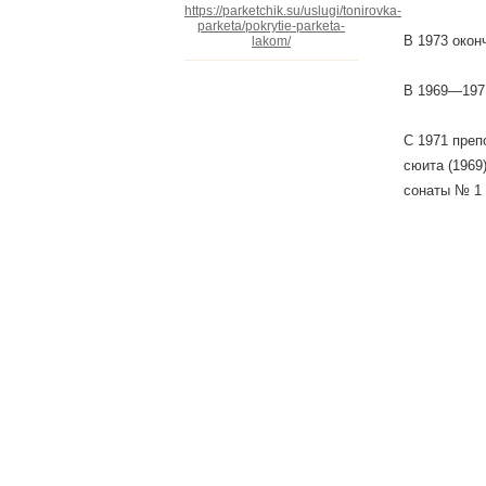
https://parketchik.su/uslugi/tonirovka-
parketa/pokrytie-parketa-
В 1973 окон
lakom/
В 1969—1971
С 1971 преп
сюита (1969)
сонаты № 1 (