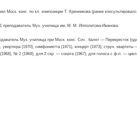
чил Моск. конс. по кл. композиции Т. Хренникова (ранее консультировался
 преподаватель Муз. училища им, M. M. Ипполитова-Иванова.
одаватель Муз. училища при Моск. конс. Соч.: балет — Перекресток (од
, увертюра (1970), симфониетта (1971), концерт (1973); струн. квартеты 
1968), № 2 (1969); для 2 скр. — соната (1967); для голоса с ф-п. — цикл 