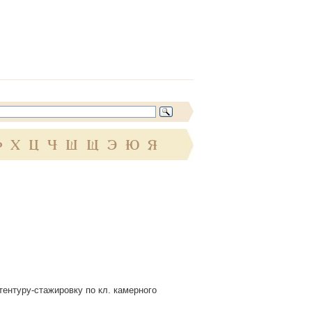
Ф
Х
Ц
Ч
Ш
Щ
Э
Ю
Я
тентуру-стажировку по кл. камерного