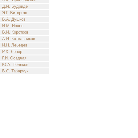
Д.И. Будриде
Э.Г. Виторган
Б.А. Душков
И.М. Иоанн
В.И. Коротков
А.Н. Котельников
И.Н. Лебедев
Р.Х. Лепер
Г.И. Осадчая
Ю.А. Поляков
Б.С. Табарчук