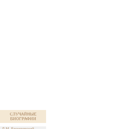
Случайные
биографии
Л.М. Браиловский