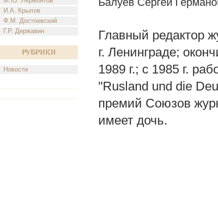
Балуев Сергей Германо
М.Ю. Лермонтов
И.А. Крылов
Ф.М. Достоевский
Г.Р. Державин
Главный редактор жу
г. Ленинграде; окон
Рубрики
1989 г.; с 1985 г. р
Новости
"Ruslаnd und diе Dеu
премий Союзов журн
имеет дочь.