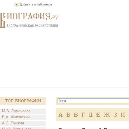
Добавить в избранное
Топ Биографий
М.В. Ломоносов
А
Б
В
Г
Д
Е
Ж
З
И
В.А. Жуковский
А.С. Пушкин