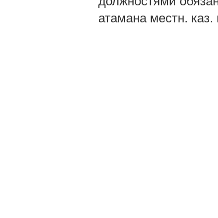
должностями обязан
атамана местн. каз. 