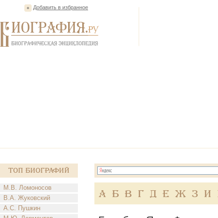
Добавить в избранное
Топ Биографий
М.В. Ломоносов
А
Б
В
Г
Д
Е
Ж
З
И
В.А. Жуковский
А.С. Пушкин