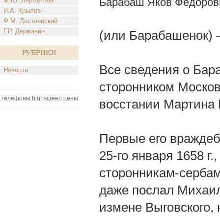
Барабаш Яков Федоров
М.Ю. Лермонтов
И.А. Крылов
Ф.М. Достоевский
Г.Р. Державин
(или Барабашенок) 
Рубрики
Все сведения о Бара
Новости
сторонником Московс
телефоны highscreen цены
восстании Мартина 
Первые его враждеб
25-го января 1658 г
сторонникам-сербам
даже послал Михаил
измене Выговского, 