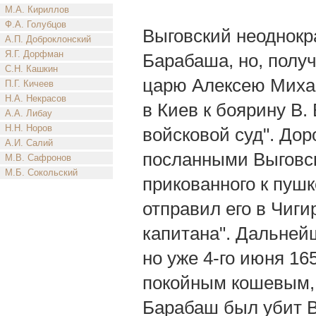
М.А. Кириллов
Ф.А. Голубцов
Выговский неоднокр
А.П. Доброклонский
Я.Г. Дорфман
Барабаша, но, получ
С.Н. Кашкин
царю Алексею Михай
П.Г. Кичеев
Н.А. Некрасов
в Киев к боярину В.
А.А. Либау
Н.Н. Норов
войсковой суд". Дор
А.И. Салий
посланными Выговско
М.В. Сафронов
М.Б. Сокольский
прикованного к пуш
отправил его в Чигир
капитана". Дальней
но уже 4-го июня 165
покойным кошевым, а
Барабаш был убит В