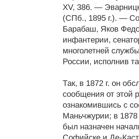
XV, 386. — Эварницки
(СПб., 1895 г.). — С
Барабаш, Яков Федо
инфантерии, сенато
многолетней службы 
России, исполнив т
Так, в 1872 г. он об
сообщения от этой р
ознакомившись с со
Маньчжурии; в 1878 
был назначен начал
Софийске и Де-Каст